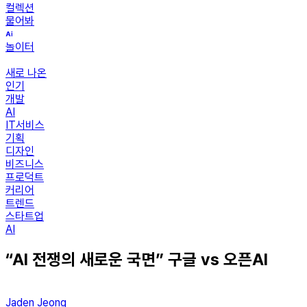
컬렉션
물어봐
놀이터
새로 나온
인기
개발
AI
IT서비스
기획
디자인
비즈니스
프로덕트
커리어
트렌드
스타트업
AI
“AI 전쟁의 새로운 국면” 구글 vs 오픈AI
Jaden Jeong