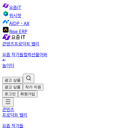
요즘IT
위시켓
AIDP - AX
Rise ERP
콘텐츠
프로덕트 밸리
요즘 작가들
컬렉션
물어봐
놀이터
광고 상품
광고 상품
작가 지원
로그인
회원가입
콘텐츠
프로덕트 밸리
요즘 작가들