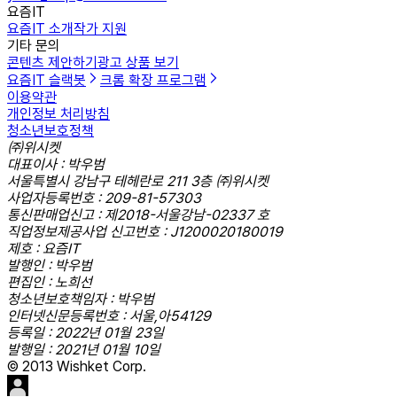
요즘IT
요즘IT 소개
작가 지원
기타 문의
콘텐츠 제안하기
광고 상품 보기
요즘IT 슬랙봇
크롬 확장 프로그램
이용약관
개인정보 처리방침
청소년보호정책
㈜위시켓
대표이사 : 박우범
서울특별시 강남구 테헤란로 211 3층 ㈜위시켓
사업자등록번호 : 209-81-57303
통신판매업신고 : 제2018-서울강남-02337 호
직업정보제공사업 신고번호 : J1200020180019
제호 : 요즘IT
발행인 : 박우범
편집인 : 노희선
청소년보호책임자 : 박우범
인터넷신문등록번호 : 서울,아54129
등록일 : 2022년 01월 23일
발행일 : 2021년 01월 10일
© 2013 Wishket Corp.