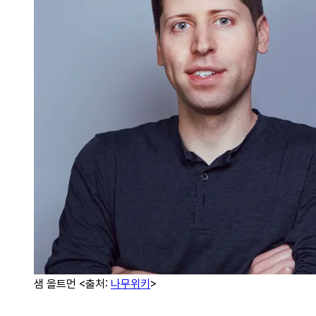
샘 올트먼 <출처:
나무위키
>