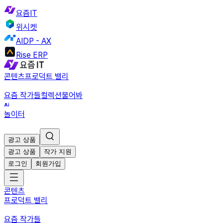
요즘IT
위시켓
AIDP - AX
Rise ERP
콘텐츠
프로덕트 밸리
요즘 작가들
컬렉션
물어봐
놀이터
광고 상품
광고 상품
작가 지원
로그인
회원가입
콘텐츠
프로덕트 밸리
요즘 작가들