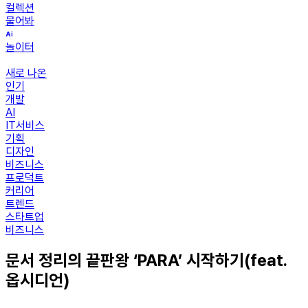
컬렉션
물어봐
놀이터
새로 나온
인기
개발
AI
IT서비스
기획
디자인
비즈니스
프로덕트
커리어
트렌드
스타트업
비즈니스
문서 정리의 끝판왕 ‘PARA’ 시작하기(feat.
옵시디언)