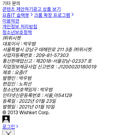
기타 문의
콘텐츠 제안하기
광고 상품 보기
요즘IT 슬랙봇
크롬 확장 프로그램
이용약관
개인정보 처리방침
청소년보호정책
㈜위시켓
대표이사 : 박우범
서울특별시 강남구 테헤란로 211 3층 ㈜위시켓
사업자등록번호 : 209-81-57303
통신판매업신고 : 제2018-서울강남-02337 호
직업정보제공사업 신고번호 : J1200020180019
제호 : 요즘IT
발행인 : 박우범
편집인 : 노희선
청소년보호책임자 : 박우범
인터넷신문등록번호 : 서울,아54129
등록일 : 2022년 01월 23일
발행일 : 2021년 01월 10일
© 2013 Wishket Corp.
로그인