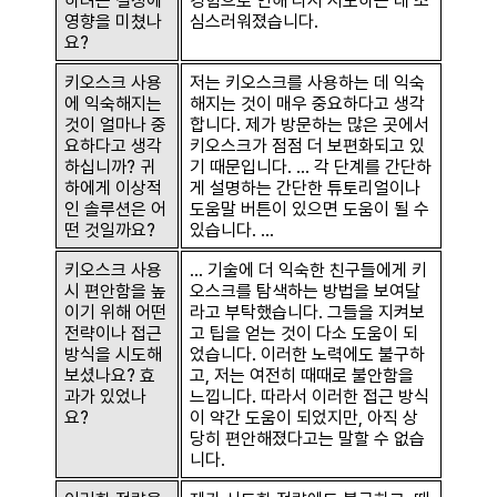
하려는 결정에
경험으로 인해 다시 시도하는 데 조
영향을 미쳤나
심스러워졌습니다.
요?
키오스크 사용
저는 키오스크를 사용하는 데 익숙
에 익숙해지는
해지는 것이 매우 중요하다고 생각
것이 얼마나 중
합니다. 제가 방문하는 많은 곳에서
요하다고 생각
키오스크가 점점 더 보편화되고 있
하십니까? 귀
기 때문입니다. … 각 단계를 간단하
하에게 이상적
게 설명하는 간단한 튜토리얼이나
인 솔루션은 어
도움말 버튼이 있으면 도움이 될 수
떤 것일까요?
있습니다. …
키오스크 사용
… 기술에 더 익숙한 친구들에게 키
시 편안함을 높
오스크를 탐색하는 방법을 보여달
이기 위해 어떤
라고 부탁했습니다. 그들을 지켜보
전략이나 접근
고 팁을 얻는 것이 다소 도움이 되
방식을 시도해
었습니다. 이러한 노력에도 불구하
보셨나요? 효
고, 저는 여전히 때때로 불안함을
과가 있었나
느낍니다. 따라서 이러한 접근 방식
요?
이 약간 도움이 되었지만, 아직 상
당히 편안해졌다고는 말할 수 없습
니다.