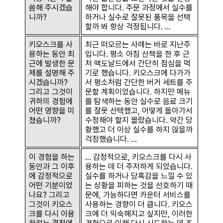
씀해 주시겠습
해야 합니다. 주문 과정에서 실수를
니까?
하거나 실수로 잘못된 품목을 선택
할까 봐 항상 걱정됩니다. …
키오스크를 사
최근 떠오르는 사례는 바로 지난주
용하는 동안 최
입니다. 평소 아침 산책을 한 후 근
근에 발생한 문
처 맥도날드에서 간단히 점심을 먹
제를 설명해 주
기로 했습니다. 키오스크에 다가가
시겠습니까?
서 평소처럼 간단한 버거 세트를 주
그리고 그것이
문할 계획이었습니다. 하지만 메뉴
귀하의 경험에
를 탐색하는 동안 실수로 음료 크기
어떤 영향을 미
를 잘못 선택했고, 어떻게 돌아가서
쳤습니까?
수정해야 할지 몰랐습니다. 약간 당
황했고 더 이상 실수를 하지 않을까
걱정했습니다. …
이 경험을 하는
… 감정적으로, 키오스크를 다시 사
동안과 그 이후
용하는 데 더 주저하게 되었습니다.
에 감정적으로
실수를 하거나 당혹감을 느낄 수 있
어떤 기분이었
는 상황을 피하는 것을 선호하기 때
나요? 그리고
문에, 가능하다면 카운터 서비스를
그것이 키오스
사용하는 경향이 더 큽니다. 키오스
크를 다시 이용
크에 더 익숙해지고 싶지만, 이러한