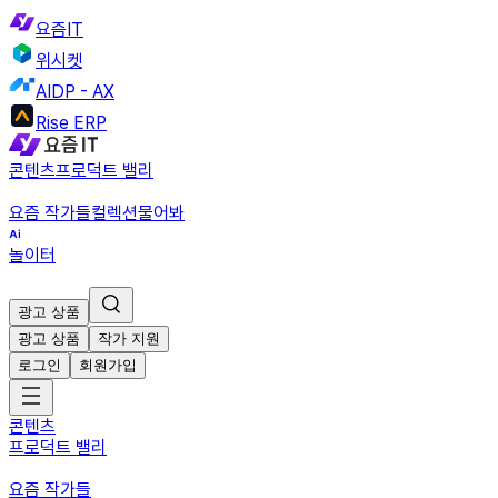
요즘IT
위시켓
AIDP - AX
Rise ERP
콘텐츠
프로덕트 밸리
요즘 작가들
컬렉션
물어봐
놀이터
광고 상품
광고 상품
작가 지원
로그인
회원가입
콘텐츠
프로덕트 밸리
요즘 작가들