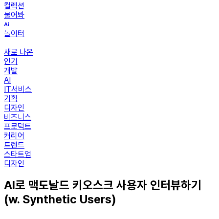
컬렉션
물어봐
놀이터
새로 나온
인기
개발
AI
IT서비스
기획
디자인
비즈니스
프로덕트
커리어
트렌드
스타트업
디자인
AI로 맥도날드 키오스크 사용자 인터뷰하기
(w. Synthetic Users)