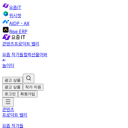
요즘IT
위시켓
AIDP - AX
Rise ERP
콘텐츠
프로덕트 밸리
요즘 작가들
컬렉션
물어봐
놀이터
광고 상품
광고 상품
작가 지원
로그인
회원가입
콘텐츠
프로덕트 밸리
요즘 작가들