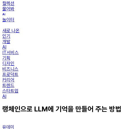
컬렉션
물어봐
놀이터
새로 나온
인기
개발
AI
IT서비스
기획
디자인
비즈니스
프로덕트
커리어
트렌드
스타트업
AI
랭체인으로 LLM에 기억을 만들어 주는 방법
유데미