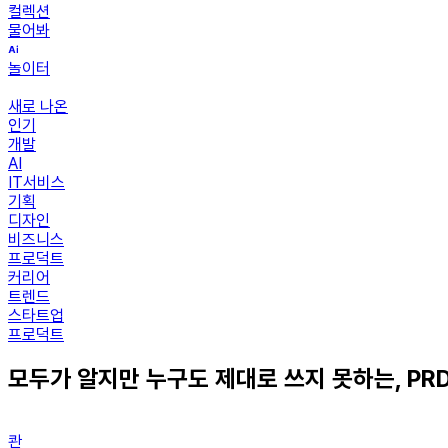
컬렉션
물어봐
놀이터
새로 나온
인기
개발
AI
IT서비스
기획
디자인
비즈니스
프로덕트
커리어
트렌드
스타트업
프로덕트
모두가 알지만 누구도 제대로 쓰지 못하는, PR
콴