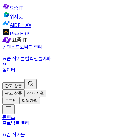
요즘IT
위시켓
AIDP - AX
Rise ERP
콘텐츠
프로덕트 밸리
요즘 작가들
컬렉션
물어봐
놀이터
광고 상품
광고 상품
작가 지원
로그인
회원가입
콘텐츠
프로덕트 밸리
요즘 작가들