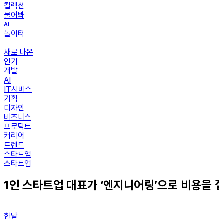
컬렉션
물어봐
놀이터
새로 나온
인기
개발
AI
IT서비스
기획
디자인
비즈니스
프로덕트
커리어
트렌드
스타트업
스타트업
1인 스타트업 대표가 ‘엔지니어링’으로 비용을
한날