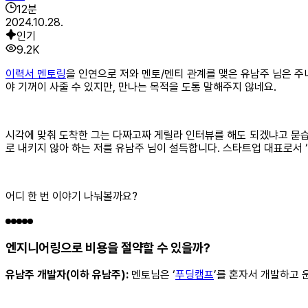
12
분
2024.10.28.
인기
9.2K
이력서 멘토링
을 인연으로 저와 멘토/멘티 관계를 맺은 유남주 님은 
야 기꺼이 사줄 수 있지만, 만나는 목적을 도통 말해주지 않네요.
시각에 맞춰 도착한 그는 다짜고짜 게릴라 인터뷰를 해도 되겠냐고 묻습니
로 내키지 않아 하는 저를 유남주 님이 설득합니다. 스타트업 대표로서
어디 한 번 이야기 나눠볼까요?
엔지니어링으로 비용을 절약할 수 있을까?
유남주 개발자(이하 유남주):
멘토님은 ‘
푸딩캠프
’를 혼자서 개발하고 