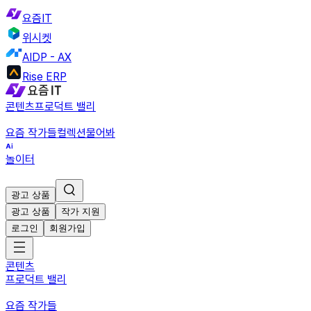
요즘IT
위시켓
AIDP - AX
Rise ERP
콘텐츠
프로덕트 밸리
요즘 작가들
컬렉션
물어봐
놀이터
광고 상품
광고 상품
작가 지원
로그인
회원가입
콘텐츠
프로덕트 밸리
요즘 작가들