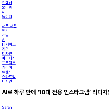
컬렉션
물어봐
놀이터
새로 나온
인기
개발
AI
IT서비스
기획
디자인
비즈니스
프로덕트
커리어
트렌드
스타트업
디자인
AI로 하루 만에 ‘10대 전용 인스타그램’ 리디
Sarah