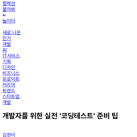
컬렉션
물어봐
놀이터
새로 나온
인기
개발
AI
IT서비스
기획
디자인
비즈니스
프로덕트
커리어
트렌드
스타트업
개발
개발자를 위한 실전 ‘코딩테스트’ 준비 팁
김현이