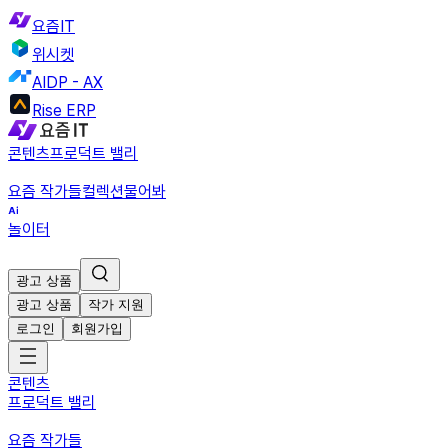
요즘IT
위시켓
AIDP - AX
Rise ERP
콘텐츠
프로덕트 밸리
요즘 작가들
컬렉션
물어봐
놀이터
광고 상품
광고 상품
작가 지원
로그인
회원가입
콘텐츠
프로덕트 밸리
요즘 작가들