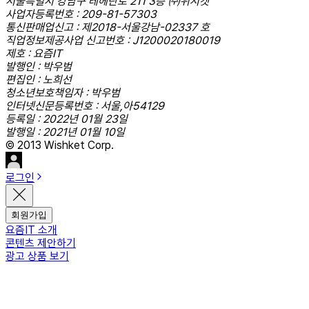
서울특별시 강남구 테헤란로 211 3층 ㈜위시켓
사업자등록번호 : 209-81-57303
통신판매업신고 : 제2018-서울강남-02337 호
직업정보제공사업 신고번호 : J1200020180019
제호 : 요즘IT
발행인 : 박우범
편집인 : 노희선
청소년보호책임자 : 박우범
인터넷신문등록번호 : 서울,아54129
등록일 : 2022년 01월 23일
발행일 : 2021년 01월 10일
© 2013 Wishket Corp.
로그인
회원가입
요즘IT 소개
콘텐츠 제안하기
광고 상품 보기