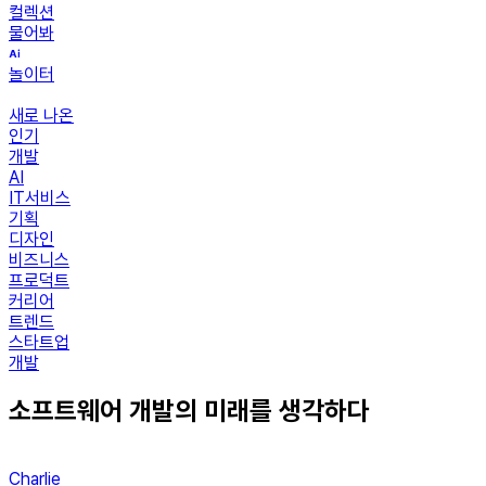
컬렉션
물어봐
놀이터
새로 나온
인기
개발
AI
IT서비스
기획
디자인
비즈니스
프로덕트
커리어
트렌드
스타트업
개발
소프트웨어 개발의 미래를 생각하다
Charlie