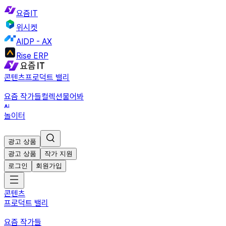
요즘IT
위시켓
AIDP - AX
Rise ERP
콘텐츠
프로덕트 밸리
요즘 작가들
컬렉션
물어봐
놀이터
광고 상품
광고 상품
작가 지원
로그인
회원가입
콘텐츠
프로덕트 밸리
요즘 작가들