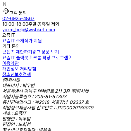
고객 문의
02-6925-4867
10:00-18:00
주말·공휴일 제외
yozm_help@wishket.com
요즘IT
요즘IT 소개
작가 지원
기타 문의
콘텐츠 제안하기
광고 상품 보기
요즘IT 슬랙봇
크롬 확장 프로그램
이용약관
개인정보 처리방침
청소년보호정책
㈜위시켓
대표이사 : 박우범
서울특별시 강남구 테헤란로 211 3층 ㈜위시켓
사업자등록번호 : 209-81-57303
통신판매업신고 : 제2018-서울강남-02337 호
직업정보제공사업 신고번호 : J1200020180019
제호 : 요즘IT
발행인 : 박우범
편집인 : 노희선
청소년보호책임자 : 박우범