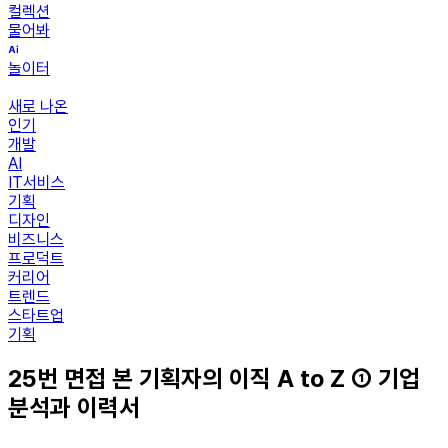
컬렉션
물어봐
놀이터
새로 나온
인기
개발
AI
IT서비스
기획
디자인
비즈니스
프로덕트
커리어
트렌드
스타트업
기획
25번 면접 본 기획자의 이직 A to Z ① 기업
분석과 이력서