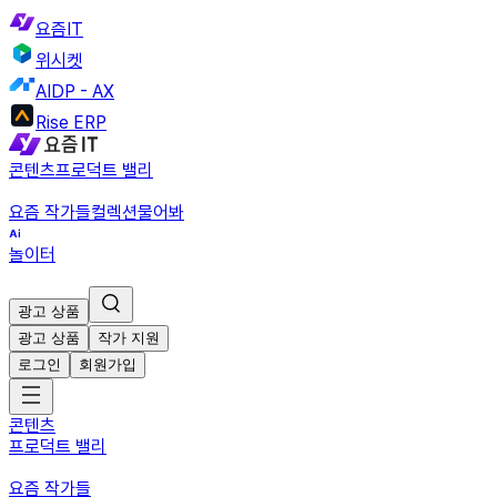
요즘IT
위시켓
AIDP - AX
Rise ERP
콘텐츠
프로덕트 밸리
요즘 작가들
컬렉션
물어봐
놀이터
광고 상품
광고 상품
작가 지원
로그인
회원가입
콘텐츠
프로덕트 밸리
요즘 작가들