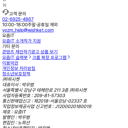
고객 문의
02-6925-4867
10:00-18:00
주말·공휴일 제외
yozm_help@wishket.com
요즘IT
요즘IT 소개
작가 지원
기타 문의
콘텐츠 제안하기
광고 상품 보기
요즘IT 슬랙봇
크롬 확장 프로그램
이용약관
개인정보 처리방침
청소년보호정책
㈜위시켓
대표이사 : 박우범
서울특별시 강남구 테헤란로 211 3층 ㈜위시켓
사업자등록번호 : 209-81-57303
통신판매업신고 : 제2018-서울강남-02337 호
직업정보제공사업 신고번호 : J1200020180019
제호 : 요즘IT
발행인 : 박우범
편집인 : 노희선