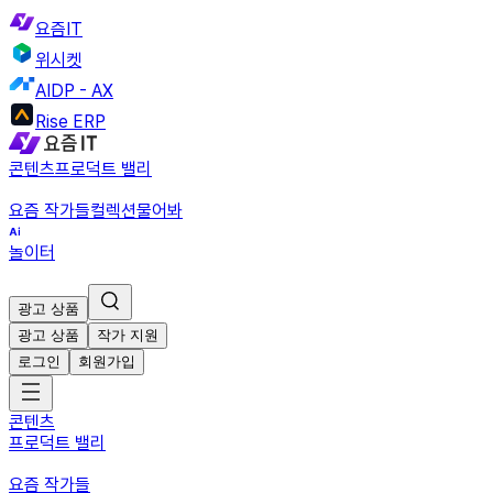
요즘IT
위시켓
AIDP - AX
Rise ERP
콘텐츠
프로덕트 밸리
요즘 작가들
컬렉션
물어봐
놀이터
광고 상품
광고 상품
작가 지원
로그인
회원가입
콘텐츠
프로덕트 밸리
요즘 작가들