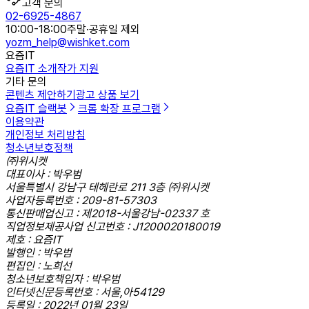
고객 문의
02-6925-4867
10:00-18:00
주말·공휴일 제외
yozm_help@wishket.com
요즘IT
요즘IT 소개
작가 지원
기타 문의
콘텐츠 제안하기
광고 상품 보기
요즘IT 슬랙봇
크롬 확장 프로그램
이용약관
개인정보 처리방침
청소년보호정책
㈜위시켓
대표이사 : 박우범
서울특별시 강남구 테헤란로 211 3층 ㈜위시켓
사업자등록번호 : 209-81-57303
통신판매업신고 : 제2018-서울강남-02337 호
직업정보제공사업 신고번호 : J1200020180019
제호 : 요즘IT
발행인 : 박우범
편집인 : 노희선
청소년보호책임자 : 박우범
인터넷신문등록번호 : 서울,아54129
등록일 : 2022년 01월 23일