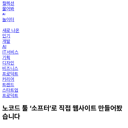
컬렉션
물어봐
놀이터
새로 나온
인기
개발
AI
IT서비스
기획
디자인
비즈니스
프로덕트
커리어
트렌드
스타트업
프로덕트
노코드 툴 ‘소프터’로 직접 웹사이트 만들어봤
습니다