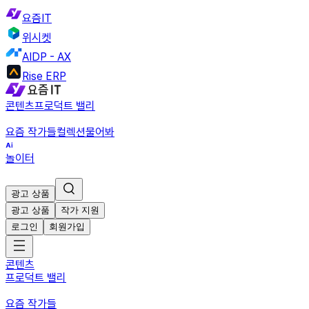
요즘IT
위시켓
AIDP - AX
Rise ERP
콘텐츠
프로덕트 밸리
요즘 작가들
컬렉션
물어봐
놀이터
광고 상품
광고 상품
작가 지원
로그인
회원가입
콘텐츠
프로덕트 밸리
요즘 작가들