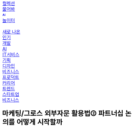
컬렉션
물어봐
놀이터
새로 나온
인기
개발
AI
IT서비스
기획
디자인
비즈니스
프로덕트
커리어
트렌드
스타트업
비즈니스
마케팅/그로스 외부자문 활용법② 파트너십 논
의를 어떻게 시작할까