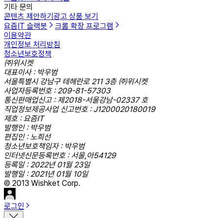
기타 문의
콘텐츠 제안하기
광고 상품 보기
요즘IT 슬랙봇
크롬 확장 프로그램
이용약관
개인정보 처리방침
청소년보호정책
㈜위시켓
대표이사 : 박우범
서울특별시 강남구 테헤란로 211 3층 ㈜위시켓
사업자등록번호 : 209-81-57303
통신판매업신고 : 제2018-서울강남-02337 호
직업정보제공사업 신고번호 : J1200020180019
제호 : 요즘IT
발행인 : 박우범
편집인 : 노희선
청소년보호책임자 : 박우범
인터넷신문등록번호 : 서울,아54129
등록일 : 2022년 01월 23일
발행일 : 2021년 01월 10일
© 2013 Wishket Corp.
로그인