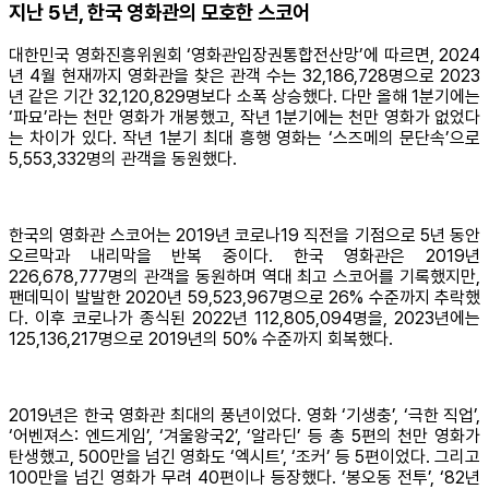
지난 5년, 한국 영화관의 모호한 스코어
대한민국 영화진흥위원회 ‘영화관입장권통합전산망’에 따르면, 2024
년 4월 현재까지 영화관을 찾은 관객 수는 32,186,728명으로 2023
년 같은 기간 32,120,829명보다 소폭 상승했다. 다만 올해 1분기에는
‘파묘’라는 천만 영화가 개봉했고, 작년 1분기에는 천만 영화가 없었다
는 차이가 있다. 작년 1분기 최대 흥행 영화는 ‘스즈메의 문단속’으로
5,553,332명의 관객을 동원했다.
한국의 영화관 스코어는 2019년 코로나19 직전을 기점으로 5년 동안
오르막과 내리막을 반복 중이다. 한국 영화관은 2019년
226,678,777명의 관객을 동원하며 역대 최고 스코어를 기록했지만,
팬데믹이 발발한 2020년 59,523,967명으로 26% 수준까지 추락했
다. 이후 코로나가 종식된 2022년 112,805,094명을, 2023년에는
125,136,217명으로 2019년의 50% 수준까지 회복했다.
2019년은 한국 영화관 최대의 풍년이었다. 영화 ‘기생충’, ‘극한 직업’,
‘어벤져스: 엔드게임’, ‘겨울왕국2’, ‘알라딘’ 등 총 5편의 천만 영화가
탄생했고, 500만을 넘긴 영화도 ‘엑시트’, ‘조커’ 등 5편이었다. 그리고
100만을 넘긴 영화가 무려 40편이나 등장했다. ‘봉오동 전투’, ‘82년