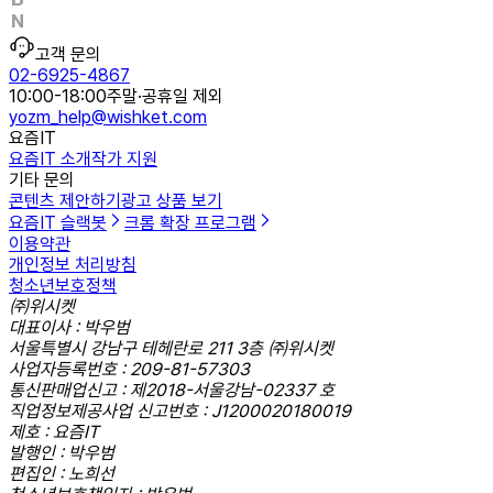
고객 문의
02-6925-4867
10:00-18:00
주말·공휴일 제외
yozm_help@wishket.com
요즘IT
요즘IT 소개
작가 지원
기타 문의
콘텐츠 제안하기
광고 상품 보기
요즘IT 슬랙봇
크롬 확장 프로그램
이용약관
개인정보 처리방침
청소년보호정책
㈜위시켓
대표이사 : 박우범
서울특별시 강남구 테헤란로 211 3층 ㈜위시켓
사업자등록번호 : 209-81-57303
통신판매업신고 : 제2018-서울강남-02337 호
직업정보제공사업 신고번호 : J1200020180019
제호 : 요즘IT
발행인 : 박우범
편집인 : 노희선