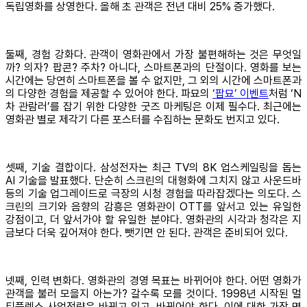
독립영화를 상영한다. 올해 초 관객은 전년 대비 25% 증가했다.
둘째, 경험 강화다. 관객이 영화관에서 가장 불편해하는 것은 무엇일
까? 의자? 팝콘? 주차? 아니다, 스마트폰과의 단절이다. 영화를 보는
시간에는 당연히 스마트폰을 볼 수 없지만, 그 외의 시간에 스마트폰과
의 다양한 경험을 제공할 수 있어야 한다. 파묘의
‘팝묘’ 이벤트
처럼 ‘N
차 관람러’를 잡기 위한 다양한 굿즈 마케팅은 이제 필수다. 최근에는
영화관 별로 제각기 다른 포스터를 수집하는 문화도 번지고 있다.
셋째, 기술 결합이다. 삼성전자는 최근 TV의 8K 업스케일링을 돕는
AI 기술을 발표했다. 단순히 스크린의 대형화에 그치지 않고 사운드바
등의 기술 업그레이드로 극장의 시청 경험을 따라잡겠다는 의도다. 스
크린의 크기와 음향의 감흥은 영화관이 OTT를 앞서고 있는 유일한
강점이고, 더 앞서가야 할 유일한 분야다. 영화관의 시각과 청각은 지
금보다 더욱 깊어져야 한다. 뺏기면 안 된다. 관객은 준비되어 있다.
넷째, 인력 변화다. 영화관의 경영 목표는 바뀌어야 한다. 어떤 영화가
관객을 불러 모을지 아는가? 갈수록 모를 것이다. 1998년 시작된 멀
티플렉스 사업전략은 바뀌고 있고, 바뀌어야 한다. 이에 대한 가장 명