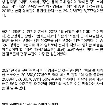
생 김지영’, ‘시동’, ‘사바하’, ‘증인’ 등의 국내 영화와 ‘라이온 킹’, ‘토이
스토리4’, ‘어스’, ‘존윅3’ 등의 해외영화도 다양하게 흥행에 성공했다.
2019년 한국 영화관이 동원한 관객 수는 2억 2,667만 8,777명이었
다.
하지만 팬데믹이 완전히 종식된 2023년의 상황은 4년 전과는 판이했
다. 천만영화는 상반기 ‘범죄도시3’와 하반기 ‘서울의 봄’이 유일했고,
5백만을 넘긴 영화는 3편, 100만을 넘긴 영화는 21편뿐이었다. 이 중
국내 영화는 10편으로 해외 영화보다 숫자가 적었다. 영화관 매출을
이끌었어야 할 ‘더문’, ‘1947 보스톤’, ‘드림’, ‘노량: 죽음의 바다’ 등 천
만 감독들의 흥행 부진이 가장 큰 원인이었다.
2024년 4월 첫째 주까지 한국 영화관을 찾은 관객에서 ‘파묘’를 제외
한 스코어는 20,850,977명으로 역대 최초로 관객 1억 명을 돌파한
2009년 37,009,763명의 56% 수준에 불과하다. 파묘와 함께 계산
해도 86% 수준으로, 대한민국 영화관의 성장은 이미 멈췄다는 사실
을 잘 알 수 있다.
이제 K-영화관은 생존을 준비해야 한다.