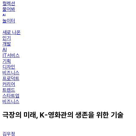
컬렉션
물어봐
놀이터
새로 나온
인기
개발
AI
IT서비스
기획
디자인
비즈니스
프로덕트
커리어
트렌드
스타트업
비즈니스
극장의 미래, K-영화관의 생존을 위한 기술
김우정