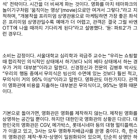
석’ 전략이다. 시간을 더 비싸게 파는 것이다. 영화를 마치 테마파크의
놀이기구처럼 ‘움직이는 영상’(movie)으로만 여겨서 그렇다.”라고 지
적하며, “개봉작을 프리미엄 상영관용으로 마케팅하면 가장 좋은 좌석
은 프리미엄 상영관일수록 예매가 더 어렵고, 관객은 결국 그럴 바엔
OTT에 나올 때까지 기다리게 된다"라고 설명했다. ‘듄: 파트2’가 그
런 경우다.
소비는 감정이다. 서울대학교 심리학과 곽금주 교수는 “우리는 쇼핑할
때 합리적인 의식적인 상태에서 하기보다 뇌의 베타 상태에서 하는 경
우가 거의 대부분”이라고 말한다. 신경정신과 전문의 김병후 박사도
“우리의 행동 중에서 무의식은 빙산의 수면에 있는 것보다 훨씬 적고,
무의식이 거의 95% 이상"이라고 말한다. 영화관도 마찬가지다. 관객
이 영화관에 비용을 지출하는 대부분은 무의식이고, 95%는 영화 때문
이다.
기본으로 돌아가면, 영화관은 영화를 제작하지 않는다. 제작된 영화를
상영하는 공간일 뿐이다. 하지만 대한민국 영화관의 상황은 다르다. 대
한민국의 영화관은 CGV, 메가박스, 롯데시네마 등의 대형 멀티플렉스
가 이끌고 있고, 3사는 모두 영화투자배급사를 운영 중이다. 즉, 한국
의 영화관은 제작-투자-상영이 일원화되어 있으며, 단순히 상영만 하