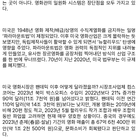
는 곳이 아니다. 영화관의 일원화 시스템은 장단점을 모두 가지고 있
다.
미국은 1948년 영화 제작/배급/상영의 수직계열화를 금지하는 일명
‘파라마운트법’이 제정되었다. 이후 미국 영화산업은 크게 몰락하는 듯
보였지만, 독립제작사들이 활약할 수 있게 되면서 ‘뉴할리우드’ 탄생에
영향을 주었다. 파라마운트법은 영화 권력의 독점적인 지위를 내려놓
게 만들었고, 유사한 장르영화를 공장처럼 찍어내던 방식의 산업 구조
를 한 번에 무너뜨렸다. 70년이 지난 2020년, 미국 법무부는 이 규제
를 폐지했다.
미국 영화시장은 팬데믹 이후 어떻게 달라졌을까? 시장조사업체 컴스
코어는 2023년 북미 박스오피스 수입이 2022년보다 21% 증가한
90억 달러(11조 7천억 원)를 넘어섰다고 밝혔다. 팬데믹 이전 연간
110억 달러(약 14조 3천억 원)보다는 낮지만, 개봉 영화는 2019년에
비해 20편 정도 적고, 2023년 5월 할리우드 작가 조합과 배우 조합의
동반 파업을 고려하면 현재 매우 양호한 상황이다. 중국의 경우에도
2023년 춘제(春節·설날) 기간의 영화 매출이 총 67억 6천 400만 위
안(약 1조 2천 500억 원)으로, 문화소비가 회복됐다고 판단하고 있
다.