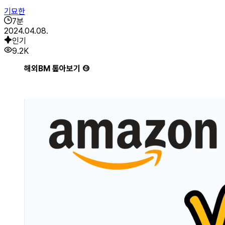
기묘한
7
분
2024.04.08.
인기
9.2K
해외BM 톺아보기 ⑫