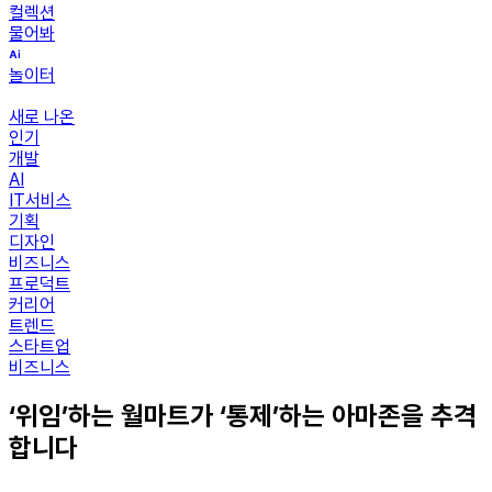
컬렉션
물어봐
놀이터
새로 나온
인기
개발
AI
IT서비스
기획
디자인
비즈니스
프로덕트
커리어
트렌드
스타트업
비즈니스
‘위임’하는 월마트가 ‘통제’하는 아마존을 추격
합니다