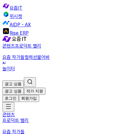
요즘IT
위시켓
AIDP - AX
Rise ERP
콘텐츠
프로덕트 밸리
요즘 작가들
컬렉션
물어봐
놀이터
광고 상품
광고 상품
작가 지원
로그인
회원가입
콘텐츠
프로덕트 밸리
요즘 작가들