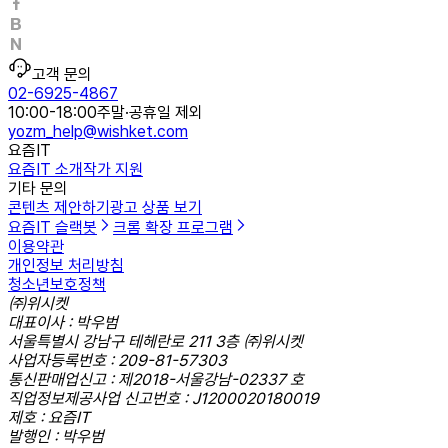
고객 문의
02-6925-4867
10:00-18:00
주말·공휴일 제외
yozm_help@wishket.com
요즘IT
요즘IT 소개
작가 지원
기타 문의
콘텐츠 제안하기
광고 상품 보기
요즘IT 슬랙봇
크롬 확장 프로그램
이용약관
개인정보 처리방침
청소년보호정책
㈜위시켓
대표이사 : 박우범
서울특별시 강남구 테헤란로 211 3층 ㈜위시켓
사업자등록번호 : 209-81-57303
통신판매업신고 : 제2018-서울강남-02337 호
직업정보제공사업 신고번호 : J1200020180019
제호 : 요즘IT
발행인 : 박우범