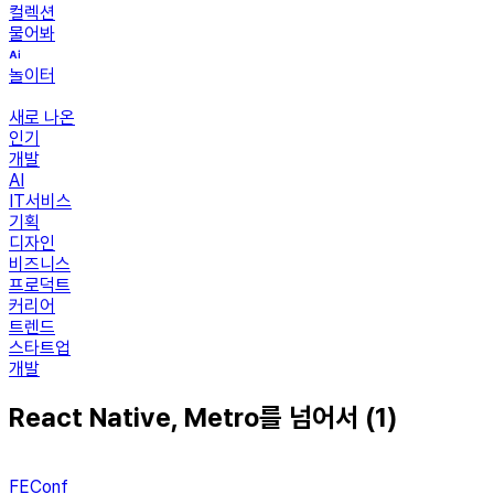
컬렉션
물어봐
놀이터
새로 나온
인기
개발
AI
IT서비스
기획
디자인
비즈니스
프로덕트
커리어
트렌드
스타트업
개발
React Native, Metro를 넘어서 (1)
FEConf