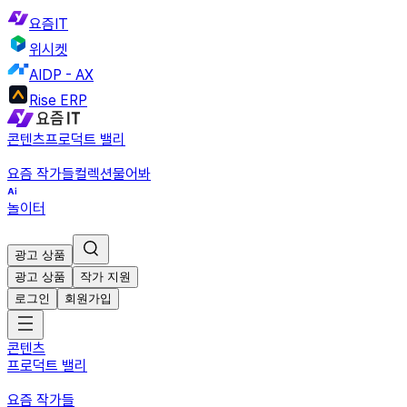
요즘IT
위시켓
AIDP - AX
Rise ERP
콘텐츠
프로덕트 밸리
요즘 작가들
컬렉션
물어봐
놀이터
광고 상품
광고 상품
작가 지원
로그인
회원가입
콘텐츠
프로덕트 밸리
요즘 작가들