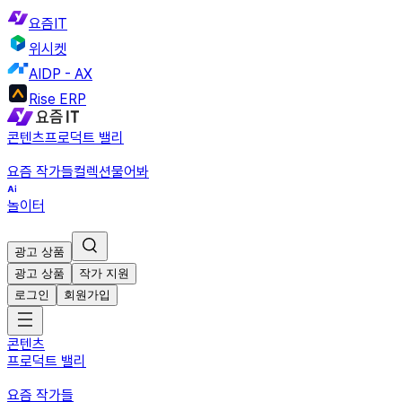
요즘IT
위시켓
AIDP - AX
Rise ERP
콘텐츠
프로덕트 밸리
요즘 작가들
컬렉션
물어봐
놀이터
광고 상품
광고 상품
작가 지원
로그인
회원가입
콘텐츠
프로덕트 밸리
요즘 작가들