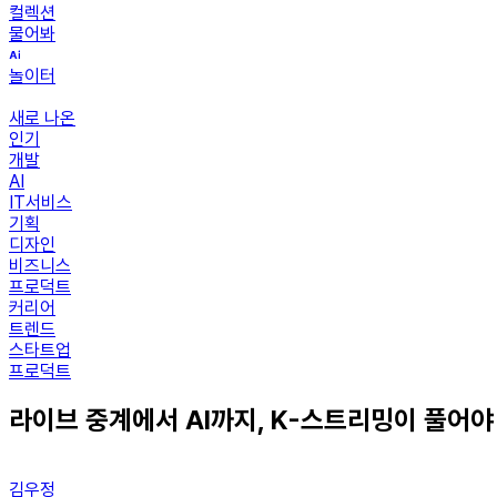
컬렉션
물어봐
놀이터
새로 나온
인기
개발
AI
IT서비스
기획
디자인
비즈니스
프로덕트
커리어
트렌드
스타트업
프로덕트
라이브 중계에서 AI까지, K-스트리밍이 풀어야
김우정