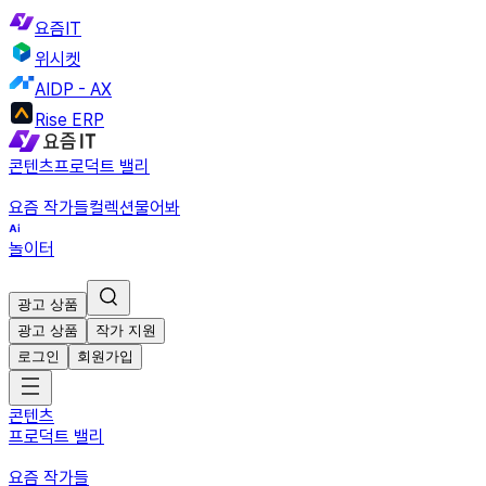
요즘IT
위시켓
AIDP - AX
Rise ERP
콘텐츠
프로덕트 밸리
요즘 작가들
컬렉션
물어봐
놀이터
광고 상품
광고 상품
작가 지원
로그인
회원가입
콘텐츠
프로덕트 밸리
요즘 작가들