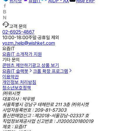
위시켓
요즘IT
AIDP - AX
Rise ERP
고객 문의
02-6925-4867
10:00-18:00
주말·공휴일 제외
yozm_help@wishket.com
요즘IT
요즘IT 소개
작가 지원
기타 문의
콘텐츠 제안하기
광고 상품 보기
요즘IT 슬랙봇
크롬 확장 프로그램
이용약관
개인정보 처리방침
청소년보호정책
㈜위시켓
대표이사 : 박우범
서울특별시 강남구 테헤란로 211 3층 ㈜위시켓
사업자등록번호 : 209-81-57303
통신판매업신고 : 제2018-서울강남-02337 호
직업정보제공사업 신고번호 : J1200020180019
제호 : 요즘IT