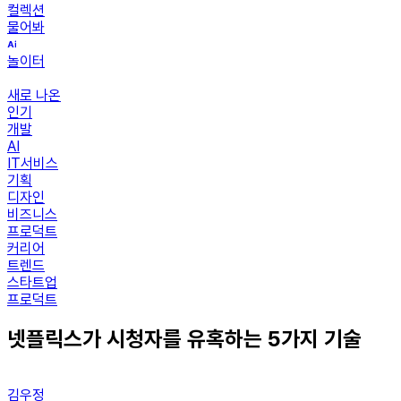
컬렉션
물어봐
놀이터
새로 나온
인기
개발
AI
IT서비스
기획
디자인
비즈니스
프로덕트
커리어
트렌드
스타트업
프로덕트
넷플릭스가 시청자를 유혹하는 5가지 기술
김우정