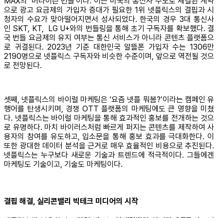
MAX의 ‘버라이즌 번들'이다. 이는 미국의 통신사 주도로 체결된 계약
으로 광고 요금제의 가입자 증대가 필요한 1위 넷플릭스의 결핍과 시
청자의 수요가 맞아떨어지면서 성사되었다. 한국의 경우 3대 통신사
인 SKT, KT, LG U+와의 번들링을 통해 초기 구독자를 확보했다. 결
국 번들 요금제의 유지 여부는 통신 서비스가 아니라 콘텐츠 플랫폼으
로 귀결된다. 2023년 기준 대한민국 알뜰폰 가입자 수는 1306만
2190명으로 넷플릭스 구독자와 비슷한 수준이며, 앞으로 역전될 것으
로 전망된다.
셋째, 넷플릭스의 바이럴 마케팅은 ‘요즘 넷플 뭐봄?’이라는 캠페인 유
행어를 탄생시키며, 경쟁 OTT 플랫폼의 마케팅에도 큰 영향을 미쳤
다. 넷플릭스는 바이럴 마케팅을 통해 효과적인 홍보를 전개하는 것으
로 유명하다. 마치 바이러스처럼 빠르게 퍼지는 콘텐츠를 제작하여 사
용자의 참여를 유도하고, 입소문을 통해 홍보 효과를 극대화한다. 이
또한 광대한 데이터 분석을 근거로 매우 효율적인 비용으로 추진된다.
넷플릭스는 누구보다 새로운 기술과 트렌드에 적극적이다. 그들에겐
마케팅도 기술이고, 기술도 마케팅이다.
결핍 해결, 실리콘밸리 빅테크 미디어의 시작