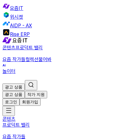
요즘IT
위시켓
AIDP - AX
Rise ERP
콘텐츠
프로덕트 밸리
요즘 작가들
컬렉션
물어봐
놀이터
광고 상품
광고 상품
작가 지원
로그인
회원가입
콘텐츠
프로덕트 밸리
요즘 작가들