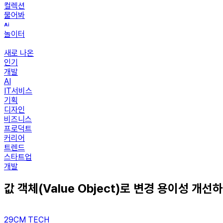
컬렉션
물어봐
놀이터
새로 나온
인기
개발
AI
IT서비스
기획
디자인
비즈니스
프로덕트
커리어
트렌드
스타트업
개발
값 객체(Value Object)로 변경 용이성 개선
29CM TECH