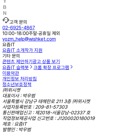
고객 문의
02-6925-4867
10:00-18:00
주말·공휴일 제외
yozm_help@wishket.com
요즘IT
요즘IT 소개
작가 지원
기타 문의
콘텐츠 제안하기
광고 상품 보기
요즘IT 슬랙봇
크롬 확장 프로그램
이용약관
개인정보 처리방침
청소년보호정책
㈜위시켓
대표이사 : 박우범
서울특별시 강남구 테헤란로 211 3층 ㈜위시켓
사업자등록번호 : 209-81-57303
통신판매업신고 : 제2018-서울강남-02337 호
직업정보제공사업 신고번호 : J1200020180019
제호 : 요즘IT
발행인 : 박우범