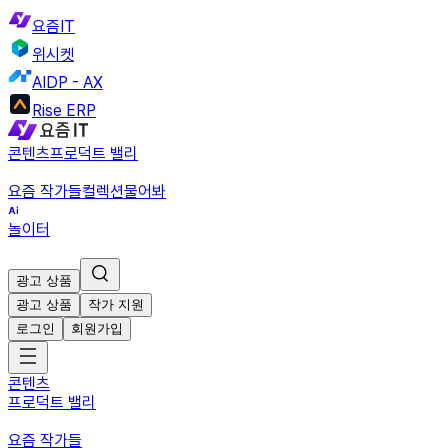
요즘IT
위시켓
AIDP - AX
Rise ERP
콘텐츠
프로덕트 밸리
요즘 작가들
컬렉션
물어봐
놀이터
광고 상품
광고 상품
작가 지원
로그인
회원가입
콘텐츠
프로덕트 밸리
요즘 작가들