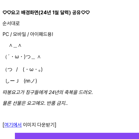
♡♡요고 배경화면(24년 1월 달력) 공유♡♡
순서대로
PC / 모바일 / 아이패드용!
∧＿∧
（´・ω・)つ＿ ∧
（つ / (・ω・｡)
しーＪ (nnノ)
따봉요고가 칭구들에게 24년의 축복을 드려오.
물론 선물은 요고예오. 반품 금지..
[
여기에서
이미지 다운받기]