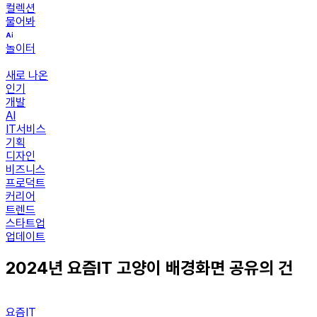
컬렉션
물어봐
놀이터
새로 나온
인기
개발
AI
IT서비스
기획
디자인
비즈니스
프로덕트
커리어
트렌드
스타트업
업데이트
2024년 요즘IT 고양이 배경화면 공유의 건
요즘IT