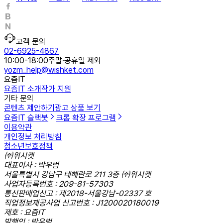
고객 문의
02-6925-4867
10:00-18:00
주말·공휴일 제외
yozm_help@wishket.com
요즘IT
요즘IT 소개
작가 지원
기타 문의
콘텐츠 제안하기
광고 상품 보기
요즘IT 슬랙봇
크롬 확장 프로그램
이용약관
개인정보 처리방침
청소년보호정책
㈜위시켓
대표이사 : 박우범
서울특별시 강남구 테헤란로 211 3층 ㈜위시켓
사업자등록번호 : 209-81-57303
통신판매업신고 : 제2018-서울강남-02337 호
직업정보제공사업 신고번호 : J1200020180019
제호 : 요즘IT
발행인 : 박우범