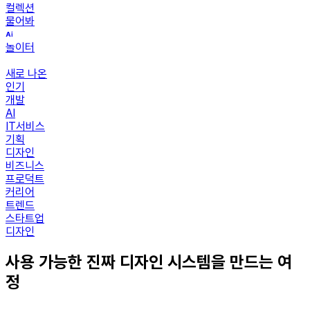
컬렉션
물어봐
놀이터
새로 나온
인기
개발
AI
IT서비스
기획
디자인
비즈니스
프로덕트
커리어
트렌드
스타트업
디자인
사용 가능한 진짜 디자인 시스템을 만드는 여
정