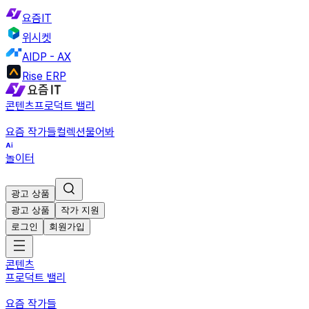
요즘IT
위시켓
AIDP - AX
Rise ERP
콘텐츠
프로덕트 밸리
요즘 작가들
컬렉션
물어봐
놀이터
광고 상품
광고 상품
작가 지원
로그인
회원가입
콘텐츠
프로덕트 밸리
요즘 작가들