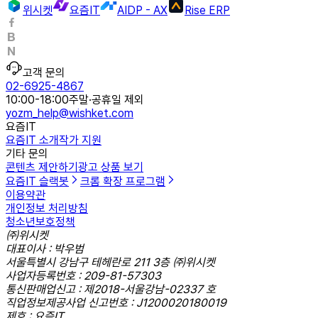
위시켓
요즘IT
AIDP - AX
Rise ERP
고객 문의
02-6925-4867
10:00-18:00
주말·공휴일 제외
yozm_help@wishket.com
요즘IT
요즘IT 소개
작가 지원
기타 문의
콘텐츠 제안하기
광고 상품 보기
요즘IT 슬랙봇
크롬 확장 프로그램
이용약관
개인정보 처리방침
청소년보호정책
㈜위시켓
대표이사 : 박우범
서울특별시 강남구 테헤란로 211 3층 ㈜위시켓
사업자등록번호 : 209-81-57303
통신판매업신고 : 제2018-서울강남-02337 호
직업정보제공사업 신고번호 : J1200020180019
제호 : 요즘IT