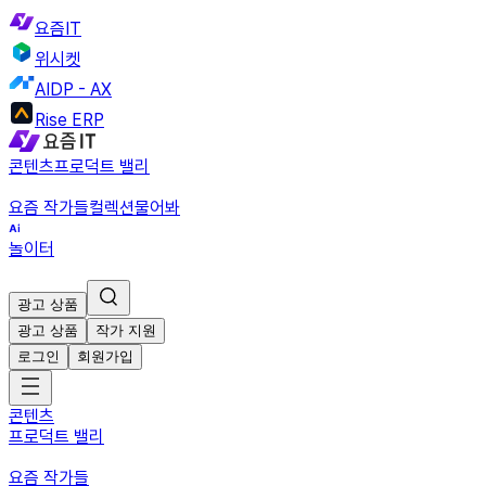
요즘IT
위시켓
AIDP - AX
Rise ERP
콘텐츠
프로덕트 밸리
요즘 작가들
컬렉션
물어봐
놀이터
광고 상품
광고 상품
작가 지원
로그인
회원가입
콘텐츠
프로덕트 밸리
요즘 작가들