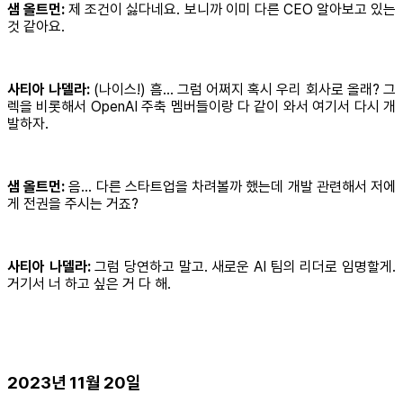
샘 올트먼:
제 조건이 싫다네요. 보니까 이미 다른 CEO 알아보고 있는
것 같아요.
사티아 나델라:
(나이스!) 흠… 그럼 어쩌지 혹시 우리 회사로 올래? 그
렉을 비롯해서 OpenAI 주축 멤버들이랑 다 같이 와서 여기서 다시 개
발하자.
샘 올트먼:
음… 다른 스타트업을 차려볼까 했는데 개발 관련해서 저에
게 전권을 주시는 거죠?
사티아 나델라:
그럼 당연하고 말고. 새로운 AI 팀의 리더로 임명할게.
거기서 너 하고 싶은 거 다 해.
2023년 11월 20일