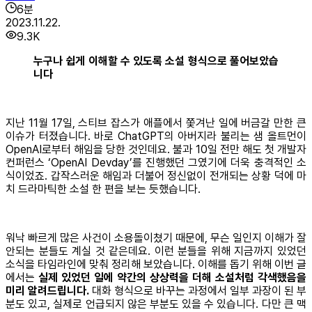
6
분
2023.11.22.
9.3K
누구나 쉽게 이해할 수 있도록 소설 형식으로 풀어보았습
니다
지난 11월 17일, 스티브 잡스가 애플에서 쫓겨난 일에 버금갈 만한 큰
이슈가 터졌습니다. 바로 ChatGPT의 아버지라 불리는 샘 올트먼이
OpenAI로부터 해임을 당한 것인데요. 불과 10일 전만 해도 첫 개발자
컨퍼런스 ‘OpenAI Devday’를 진행했던 그였기에 더욱 충격적인 소
식이었죠. 갑작스러운 해임과 더불어 정신없이 전개되는 상황 덕에 마
치 드라마틱한 소설 한 편을 보는 듯했습니다.
워낙 빠르게 많은 사건이 소용돌이쳤기 때문에, 무슨 일인지 이해가 잘
안되는 분들도 계실 것 같은데요. 이런 분들을 위해 지금까지 있었던
소식을 타임라인에 맞춰 정리해 보았습니다. 이해를 돕기 위해 이번 글
에서는
실제 있었던 일에 약간의 상상력을 더해 소설처럼 각색했음을
미리 알려드립니다.
대화 형식으로 바꾸는 과정에서 일부 과장이 된 부
분도 있고, 실제로 언급되지 않은 부분도 있을 수 있습니다. 다만 큰 맥