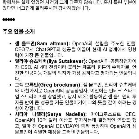
락에서는 실제 있었던 사건과 크게 다르지 않습니다. 혹시 틀린 부분이
있다면 너그럽게 알려주시면 감사하겠습니다.
주요 인물 소개
샘 올트먼(Sam altman):
OpenAI의 설립을 주도한 인물.
CEO로서 ChatGPT의 성공을 이끌며 현재 AI 업계에서 영향
력이 가장 큰 인물입니다.
일리야 슈츠케버(Ilya Sutskever):
OpenAI의 공동창업자이
자 CSO. AI 4대 천왕이라 불리는 제프리 힌튼의 수제자로, 안
전한 인공지능 개발의 의지가 가장 강하다고 평가되는 인물입니
다.
그렉 브록만(Greg brockman):
샘 올트먼, 일리야 슈츠케버
와 마찬가지로 OpenAI의 공동창업자. 이전에는 핀테크 스타트
업 스트라이프를 창업했고, 당시 VC로 활동하던 샘 올트먼의 투
자를 받아 큰 성공을 거둔 인물이기에 그와 뜻을 같이 하려는 경
향이 강합니다.
사티아 나델라(Satya Nadella):
마이크로소프트 CEO.
OpenAI에 10억 달러 이상을 투자하는데 결정적인 역할을 했
고, 얼마 전 OpenAI DEVDAY에 깜짝 등장하며 OpenAI와 샘
올트먼에 각별한 애정을 드러낸 인물입니다.