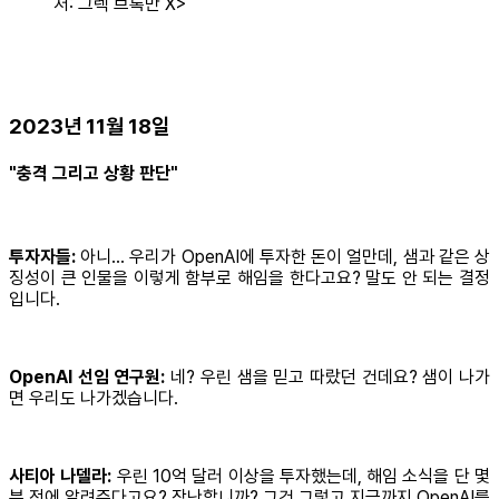
처: 그렉 브록만 X>
2023년 11월 18일
"충격 그리고 상황 판단"
투자자들:
아니… 우리가 OpenAI에 투자한 돈이 얼만데, 샘과 같은 상
징성이 큰 인물을 이렇게 함부로 해임을 한다고요? 말도 안 되는 결정
입니다.
OpenAI 선임 연구원:
네? 우린 샘을 믿고 따랐던 건데요? 샘이 나가
면 우리도 나가겠습니다.
사티아 나델라:
우린 10억 달러 이상을 투자했는데, 해임 소식을 단 몇
분 전에 알려준다고요? 장난합니까? 그건 그렇고 지금까지 OpenAI를