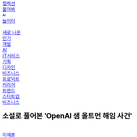
컬렉션
물어봐
놀이터
새로 나온
인기
개발
AI
IT서비스
기획
디자인
비즈니스
프로덕트
커리어
트렌드
스타트업
비즈니스
소설로 풀어본 'OpenAI 샘 올트먼 해임 사건'
이재훈