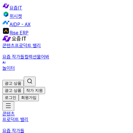
요즘IT
위시켓
AIDP - AX
Rise ERP
콘텐츠
프로덕트 밸리
요즘 작가들
컬렉션
물어봐
놀이터
광고 상품
광고 상품
작가 지원
로그인
회원가입
콘텐츠
프로덕트 밸리
요즘 작가들