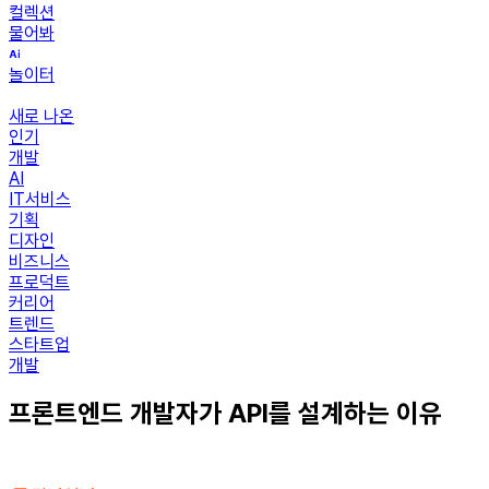
컬렉션
물어봐
놀이터
새로 나온
인기
개발
AI
IT서비스
기획
디자인
비즈니스
프로덕트
커리어
트렌드
스타트업
개발
프론트엔드 개발자가 API를 설계하는 이유