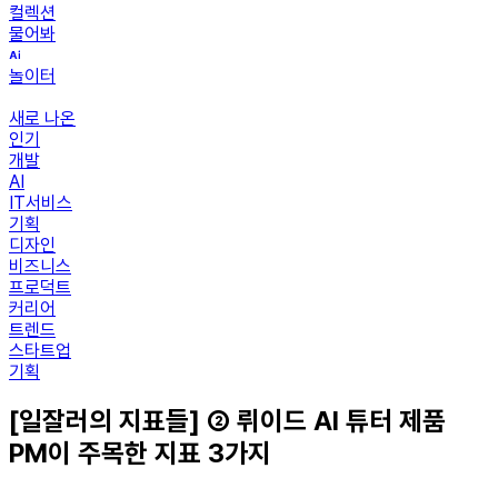
컬렉션
물어봐
놀이터
새로 나온
인기
개발
AI
IT서비스
기획
디자인
비즈니스
프로덕트
커리어
트렌드
스타트업
기획
[일잘러의 지표들] ② 뤼이드 AI 튜터 제품
PM이 주목한 지표 3가지