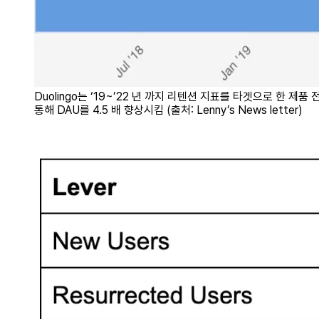
Duolingo는 ‘19~’22 년 까지 리텐션 지표를 타겟으로 한 제품
통해 DAU를 4.5 배 향상시킴 (출처: Lenny’s News letter)