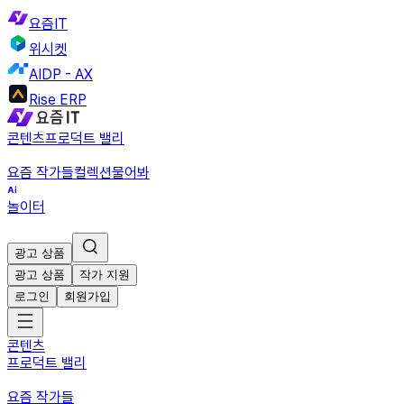
요즘IT
위시켓
AIDP - AX
Rise ERP
콘텐츠
프로덕트 밸리
요즘 작가들
컬렉션
물어봐
놀이터
광고 상품
광고 상품
작가 지원
로그인
회원가입
콘텐츠
프로덕트 밸리
요즘 작가들