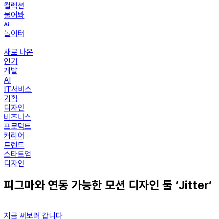
컬렉션
물어봐
놀이터
새로 나온
인기
개발
AI
IT서비스
기획
디자인
비즈니스
프로덕트
커리어
트렌드
스타트업
디자인
피그마와 연동 가능한 모션 디자인 툴 ‘Jitter’
지금 써보러 갑니다