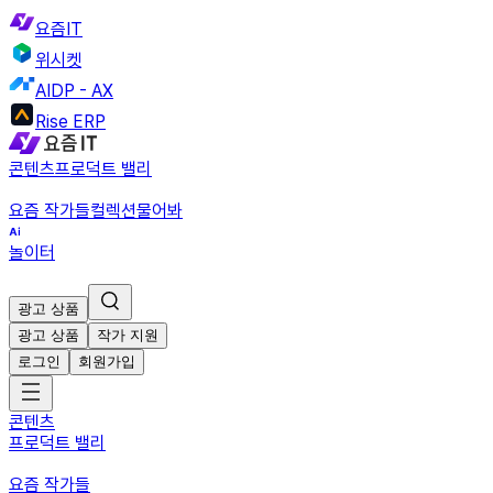
요즘IT
위시켓
AIDP - AX
Rise ERP
콘텐츠
프로덕트 밸리
요즘 작가들
컬렉션
물어봐
놀이터
광고 상품
광고 상품
작가 지원
로그인
회원가입
콘텐츠
프로덕트 밸리
요즘 작가들