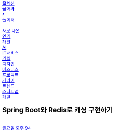
컬렉션
물어봐
놀이터
새로 나온
인기
개발
AI
IT서비스
기획
디자인
비즈니스
프로덕트
커리어
트렌드
스타트업
개발
Spring Boot와 Redis로 캐싱 구현하기
월요일 오후 9시