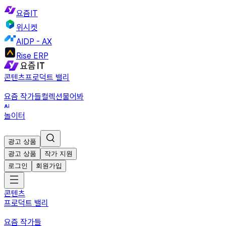
요즘IT
위시켓
AIDP - AX
Rise ERP
콘텐츠
프로덕트 밸리
요즘 작가들
컬렉션
물어봐
놀이터
광고 상품
광고 상품
작가 지원
로그인
회원가입
콘텐츠
프로덕트 밸리
요즘 작가들