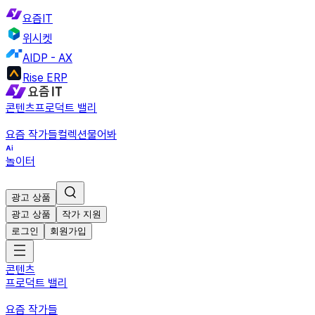
요즘IT
위시켓
AIDP - AX
Rise ERP
콘텐츠
프로덕트 밸리
요즘 작가들
컬렉션
물어봐
놀이터
광고 상품
광고 상품
작가 지원
로그인
회원가입
콘텐츠
프로덕트 밸리
요즘 작가들