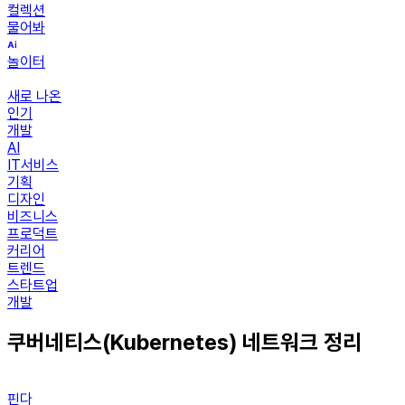
컬렉션
물어봐
놀이터
새로 나온
인기
개발
AI
IT서비스
기획
디자인
비즈니스
프로덕트
커리어
트렌드
스타트업
개발
쿠버네티스(Kubernetes) 네트워크 정리
핀다