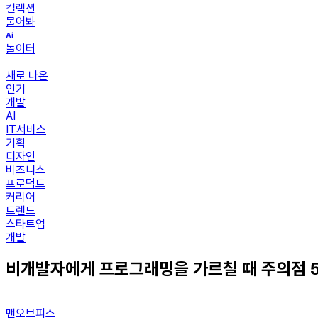
컬렉션
물어봐
놀이터
새로 나온
인기
개발
AI
IT서비스
기획
디자인
비즈니스
프로덕트
커리어
트렌드
스타트업
개발
비개발자에게 프로그래밍을 가르칠 때 주의점 
맨오브피스