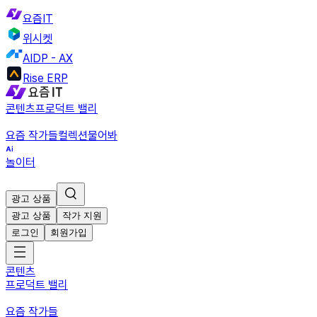
요즘IT
위시켓
AIDP - AX
Rise ERP
콘텐츠
프로덕트 밸리
요즘 작가들
컬렉션
물어봐
놀이터
광고 상품
광고 상품
작가 지원
로그인
회원가입
콘텐츠
프로덕트 밸리
요즘 작가들