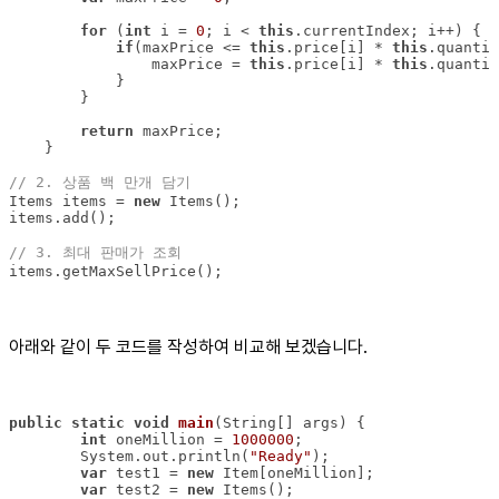
for
 (
int
 i = 
0
; i < 
this
if
(maxPrice <= 
this
.price[i] * 
this
                maxPrice = 
this
.price[i] * 
this
return
// 2. 상품 백 만개 담기
Items items = 
new
// 3. 최대 판매가 조회
items.getMaxSellPrice();
아래와 같이 두 코드를 작성하여 비교해 보겠습니다.
public
static
void
main
(String[] args)
int
 oneMillion = 
1000000
        System.out.println(
"Ready"
var
 test1 = 
new
var
 test2 = 
new