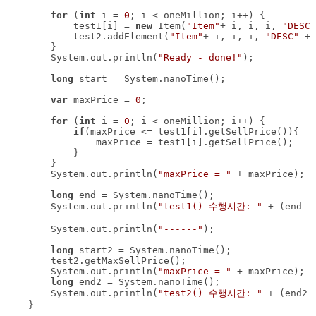
for
 (
int
 i = 
0
            test1[i] = 
new
 Item(
"Item"
+ i, i, i, 
"DESC"
            test2.addElement(
"Item"
+ i, i, i, 
"DESC"
        System.out.println(
"Ready - done!"
long
var
 maxPrice = 
0
for
 (
int
 i = 
0
if
        System.out.println(
"maxPrice = "
long
        System.out.println(
"test1() 수행시간: "
 + (end -
        System.out.println(
"------"
long
        System.out.println(
"maxPrice = "
long
        System.out.println(
"test2() 수행시간: "
 + (end2 
    }