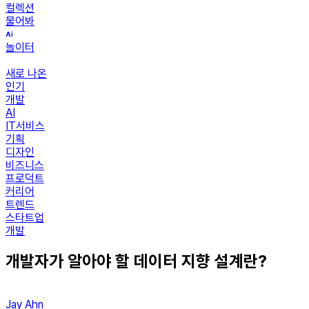
컬렉션
물어봐
놀이터
새로 나온
인기
개발
AI
IT서비스
기획
디자인
비즈니스
프로덕트
커리어
트렌드
스타트업
개발
개발자가 알아야 할 데이터 지향 설계란?
Jay Ahn