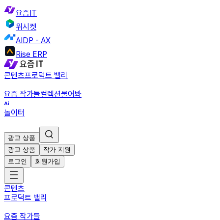
요즘IT
위시켓
AIDP - AX
Rise ERP
콘텐츠
프로덕트 밸리
요즘 작가들
컬렉션
물어봐
놀이터
광고 상품
광고 상품
작가 지원
로그인
회원가입
콘텐츠
프로덕트 밸리
요즘 작가들