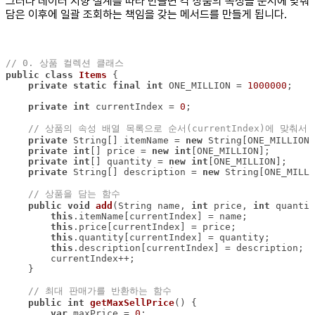
그러나 데이터 지향 설계를 따라 만들면 각 상품의 속성을 순서에 맞춰
담은 이후에 일괄 조회하는 책임을 갖는 메서드를 만들게 됩니다.
// 0. 상품 컬렉션 클래스
public
class
Items
private
static
final
int
 ONE_MILLION = 
1000000
private
int
 currentIndex = 
0
// 상품의 속성 배열 목록으로 순서(currentIndex)에 맞춰서
private
 String[] itemName = 
new
private
int
[] price = 
new
int
private
int
[] quantity = 
new
int
private
 String[] description = 
new
// 상품을 담는 함수
public
void
add
(String name, 
int
 price, 
int
 quantit
this
this
this
this
// 최대 판매가를 반환하는 함수
public
int
getMaxSellPrice
()
var
 maxPrice = 
0