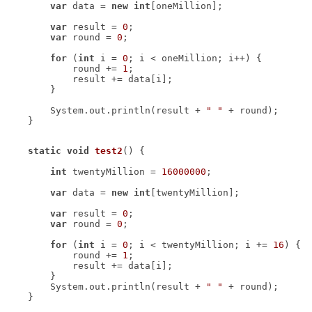
var
 data = 
new
int
var
 result = 
0
var
 round = 
0
for
 (
int
 i = 
0
            round += 
1
        System.out.println(result + 
" "
    }
static
void
test2
()
int
 twentyMillion = 
16000000
var
 data = 
new
int
var
 result = 
0
var
 round = 
0
for
 (
int
 i = 
0
; i < twentyMillion; i += 
16
            round += 
1
        System.out.println(result + 
" "
    }