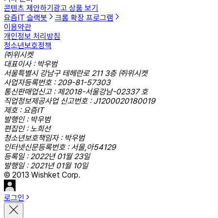
콘텐츠 제안하기
광고 상품 보기
요즘IT 슬랙봇
크롬 확장 프로그램
이용약관
개인정보 처리방침
청소년보호정책
㈜위시켓
대표이사 : 박우범
서울특별시 강남구 테헤란로 211 3층 ㈜위시켓
사업자등록번호 : 209-81-57303
통신판매업신고 : 제2018-서울강남-02337 호
직업정보제공사업 신고번호 : J1200020180019
제호 : 요즘IT
발행인 : 박우범
편집인 : 노희선
청소년보호책임자 : 박우범
인터넷신문등록번호 : 서울,아54129
등록일 : 2022년 01월 23일
발행일 : 2021년 01월 10일
© 2013 Wishket Corp.
로그인