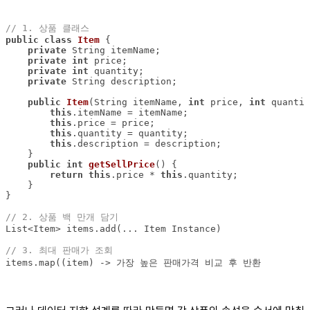
// 1. 상품 클래스
public
class
Item
private
private
int
private
int
private
public
Item
(String itemName, 
int
 price, 
int
 quantit
this
this
this
this
public
int
getSellPrice
()
return
this
.price * 
this
// 2. 상품 백 만개 담기
// 3. 최대 판매가 조회
items.map((item) -> 가장 높은 판매가격 비교 후 반환