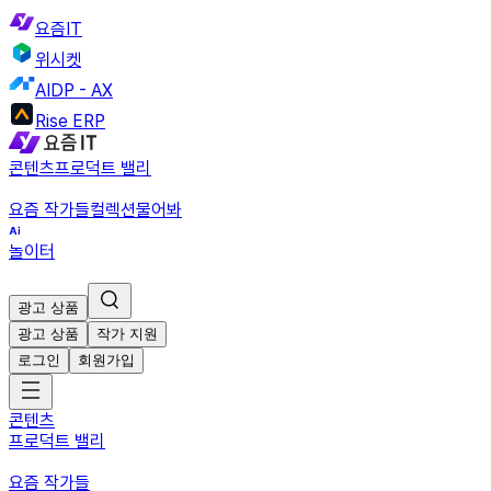
요즘IT
위시켓
AIDP - AX
Rise ERP
콘텐츠
프로덕트 밸리
요즘 작가들
컬렉션
물어봐
놀이터
광고 상품
광고 상품
작가 지원
로그인
회원가입
콘텐츠
프로덕트 밸리
요즘 작가들