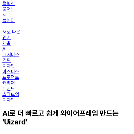
컬렉션
물어봐
놀이터
새로 나온
인기
개발
AI
IT서비스
기획
디자인
비즈니스
프로덕트
커리어
트렌드
스타트업
디자인
AI로 더 빠르고 쉽게 와이어프레임 만드는
‘Uizard’