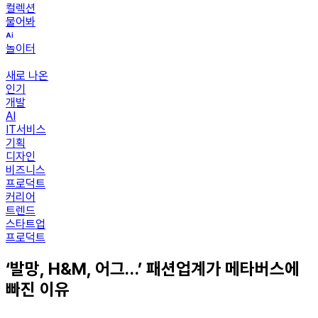
컬렉션
물어봐
놀이터
새로 나온
인기
개발
AI
IT서비스
기획
디자인
비즈니스
프로덕트
커리어
트렌드
스타트업
프로덕트
‘발망, H&M, 어그…’ 패션업계가 메타버스에
빠진 이유