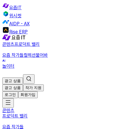
요즘IT
위시켓
AIDP - AX
Rise ERP
콘텐츠
프로덕트 밸리
요즘 작가들
컬렉션
물어봐
놀이터
광고 상품
광고 상품
작가 지원
로그인
회원가입
콘텐츠
프로덕트 밸리
요즘 작가들