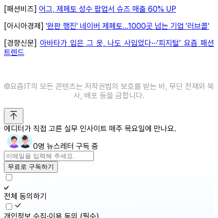
[패션비즈]
어그, 제페토 성수 팝업서 슈즈 매출 60% UP
[아시아경제]
'완판 행진' 네이버 제페토...1000곳 넘는 기업 '러브콜'
[경향신문]
아바타가 입은 그 옷, 나도 사입었다···‘피지털’ 요즘 패션
트렌드
©️요즘IT의 모든 콘텐츠는 저작권법의 보호를 받는 바, 무단 전재와 복
사, 배포 등을 금합니다.
에디터가 직접 고른 실무 인사이트 매주 목요일에 만나요.
0명 뉴스레터 구독 중
무료로 구독하기
전체 동의하기
개인정보 수집·이용 동의
(필수)