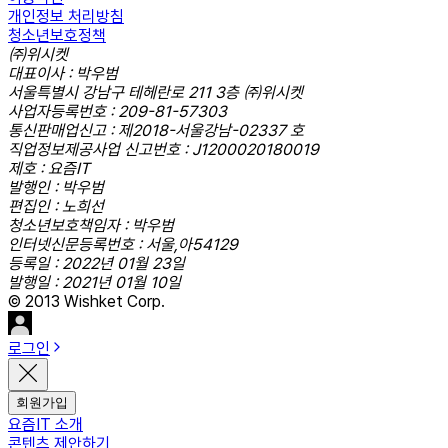
개인정보 처리방침
청소년보호정책
㈜위시켓
대표이사 : 박우범
서울특별시 강남구 테헤란로 211 3층 ㈜위시켓
사업자등록번호 : 209-81-57303
통신판매업신고 : 제2018-서울강남-02337 호
직업정보제공사업 신고번호 : J1200020180019
제호 : 요즘IT
발행인 : 박우범
편집인 : 노희선
청소년보호책임자 : 박우범
인터넷신문등록번호 : 서울,아54129
등록일 : 2022년 01월 23일
발행일 : 2021년 01월 10일
© 2013 Wishket Corp.
로그인
회원가입
요즘IT 소개
콘텐츠 제안하기