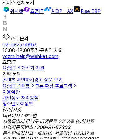
서비스 전체보기
위시켓
요즘IT
AIDP - AX
Rise ERP
고객 문의
02-6925-4867
10:00-18:00
주말·공휴일 제외
yozm_help@wishket.com
요즘IT
요즘IT 소개
작가 지원
기타 문의
콘텐츠 제안하기
광고 상품 보기
요즘IT 슬랙봇
크롬 확장 프로그램
이용약관
개인정보 처리방침
청소년보호정책
㈜위시켓
대표이사 : 박우범
서울특별시 강남구 테헤란로 211 3층 ㈜위시켓
사업자등록번호 : 209-81-57303
통신판매업신고 : 제2018-서울강남-02337 호