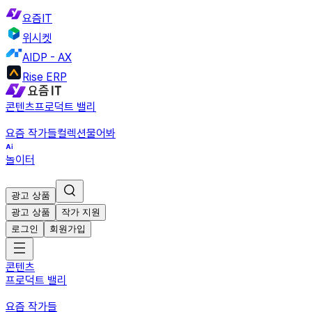
요즘IT
위시켓
AIDP - AX
Rise ERP
콘텐츠
프로덕트 밸리
요즘 작가들
컬렉션
물어봐
놀이터
광고 상품
광고 상품
작가 지원
로그인
회원가입
콘텐츠
프로덕트 밸리
요즘 작가들