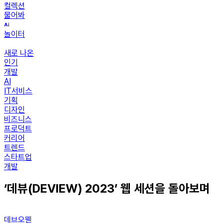
컬렉션
물어봐
놀이터
새로 나온
인기
개발
AI
IT서비스
기획
디자인
비즈니스
프로덕트
커리어
트렌드
스타트업
개발
‘데뷰(DEVIEW) 2023’ 웹 세션을 돌아보며
데브오웬