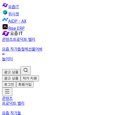
요즘IT
위시켓
AIDP - AX
Rise ERP
콘텐츠
프로덕트 밸리
요즘 작가들
컬렉션
물어봐
놀이터
광고 상품
광고 상품
작가 지원
로그인
회원가입
콘텐츠
프로덕트 밸리
요즘 작가들