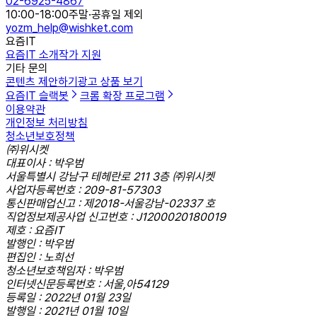
02-6925-4867
10:00-18:00
주말·공휴일 제외
yozm_help@wishket.com
요즘IT
요즘IT 소개
작가 지원
기타 문의
콘텐츠 제안하기
광고 상품 보기
요즘IT 슬랙봇
크롬 확장 프로그램
이용약관
개인정보 처리방침
청소년보호정책
㈜위시켓
대표이사 : 박우범
서울특별시 강남구 테헤란로 211 3층 ㈜위시켓
사업자등록번호 : 209-81-57303
통신판매업신고 : 제2018-서울강남-02337 호
직업정보제공사업 신고번호 : J1200020180019
제호 : 요즘IT
발행인 : 박우범
편집인 : 노희선
청소년보호책임자 : 박우범
인터넷신문등록번호 : 서울,아54129
등록일 : 2022년 01월 23일
발행일 : 2021년 01월 10일