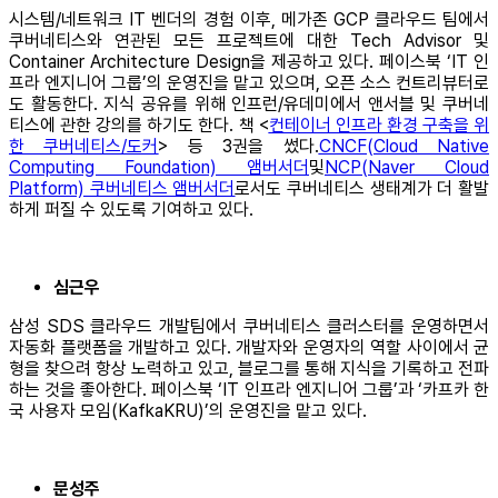
시스템/네트워크 IT 벤더의 경험 이후, 메가존 GCP 클라우드 팀에서
쿠버네티스와 연관된 모든 프로젝트에 대한 Tech Advisor 및
Container Architecture Design을 제공하고 있다. 페이스북 ‘IT 인
프라 엔지니어 그룹’의 운영진을 맡고 있으며, 오픈 소스 컨트리뷰터로
도 활동한다. 지식 공유를 위해 인프런/유데미에서 앤서블 및 쿠버네
티스에 관한 강의를 하기도 한다. 책 <
컨테이너 인프라 환경 구축을 위
한 쿠버네티스/도커
> 등 3권을 썼다.
CNCF(Cloud Native
Computing Foundation) 앰버서더
및
NCP(Naver Cloud
Platform) 쿠버네티스 앰버서더
로서도 쿠버네티스 생태계가 더 활발
하게 퍼질 수 있도록 기여하고 있다.
심근우
삼성 SDS 클라우드 개발팀에서 쿠버네티스 클러스터를 운영하면서
자동화 플랫폼을 개발하고 있다. 개발자와 운영자의 역할 사이에서 균
형을 찾으려 항상 노력하고 있고, 블로그를 통해 지식을 기록하고 전파
하는 것을 좋아한다. 페이스북 ‘IT 인프라 엔지니어 그룹’과 ‘카프카 한
국 사용자 모임(KafkaKRU)’의 운영진을 맡고 있다.
문성주