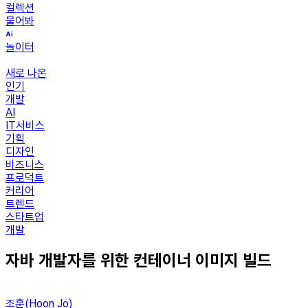
컬렉션
물어봐
놀이터
새로 나온
인기
개발
AI
IT서비스
기획
디자인
비즈니스
프로덕트
커리어
트렌드
스타트업
개발
자바 개발자를 위한 컨테이너 이미지 빌드
조훈(Hoon Jo)