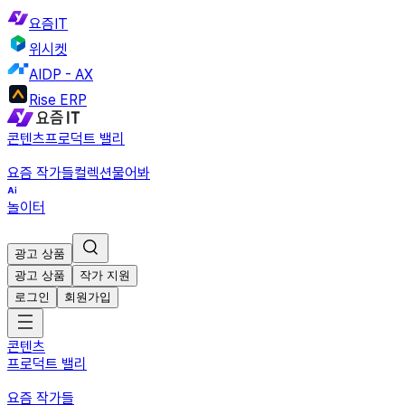
요즘IT
위시켓
AIDP - AX
Rise ERP
콘텐츠
프로덕트 밸리
요즘 작가들
컬렉션
물어봐
놀이터
광고 상품
광고 상품
작가 지원
로그인
회원가입
콘텐츠
프로덕트 밸리
요즘 작가들