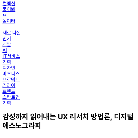
컬렉션
물어봐
놀이터
새로 나온
인기
개발
AI
IT서비스
기획
디자인
비즈니스
프로덕트
커리어
트렌드
스타트업
기획
감성까지 읽어내는 UX 리서치 방법론, 디지털
에스노그라피