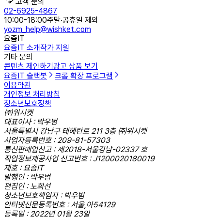
고객 문의
02-6925-4867
10:00-18:00
주말·공휴일 제외
yozm_help@wishket.com
요즘IT
요즘IT 소개
작가 지원
기타 문의
콘텐츠 제안하기
광고 상품 보기
요즘IT 슬랙봇
크롬 확장 프로그램
이용약관
개인정보 처리방침
청소년보호정책
㈜위시켓
대표이사 : 박우범
서울특별시 강남구 테헤란로 211 3층 ㈜위시켓
사업자등록번호 : 209-81-57303
통신판매업신고 : 제2018-서울강남-02337 호
직업정보제공사업 신고번호 : J1200020180019
제호 : 요즘IT
발행인 : 박우범
편집인 : 노희선
청소년보호책임자 : 박우범
인터넷신문등록번호 : 서울,아54129
등록일 : 2022년 01월 23일