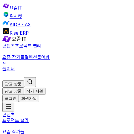
요즘IT
위시켓
AIDP - AX
Rise ERP
콘텐츠
프로덕트 밸리
요즘 작가들
컬렉션
물어봐
놀이터
광고 상품
광고 상품
작가 지원
로그인
회원가입
콘텐츠
프로덕트 밸리
요즘 작가들