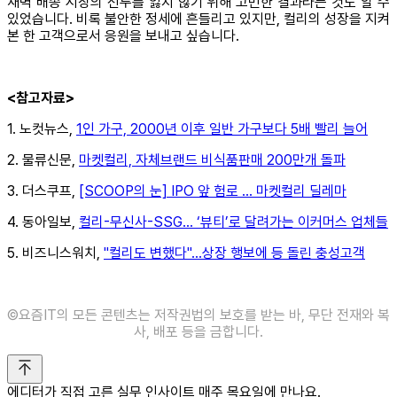
새벽 배송 시장의 선두를 잃지 않기 위해 고민한 결과라는 것도 알 수
있었습니다. 비록 불안한 정세에 흔들리고 있지만, 컬리의 성장을 지켜
본 한 고객으로서 응원을 보내고 싶습니다.
<참고자료>
1. 노컷뉴스,
1인 가구, 2000년 이후 일반 가구보다 5배 빨리 늘어
2. 물류신문,
마켓컬리, 자체브랜드 비식품판매 200만개 돌파
3. 더스쿠프,
[SCOOP의 눈] IPO 앞 험로 … 마켓컬리 딜레마
4. 동아일보,
컬리-무신사-SSG… ‘뷰티’로 달려가는 이커머스 업체들
5. 비즈니스워치,
"컬리도 변했다"…상장 행보에 등 돌린 충성고객
©️요즘IT의 모든 콘텐츠는 저작권법의 보호를 받는 바, 무단 전재와 복
사, 배포 등을 금합니다.
에디터가 직접 고른 실무 인사이트 매주 목요일에 만나요.