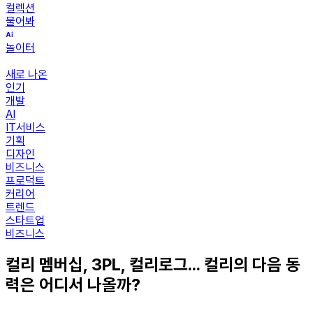
컬렉션
물어봐
놀이터
새로 나온
인기
개발
AI
IT서비스
기획
디자인
비즈니스
프로덕트
커리어
트렌드
스타트업
비즈니스
컬리 멤버십, 3PL, 컬리로그... 컬리의 다음 동
력은 어디서 나올까?