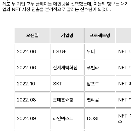
게도 두 기업 모두 클레이튼 메인넷을 선택했는데, 이들의 행보는 대기
업의 NFT 시장 진출을 본격적으로 알리는 신호탄이 되었다.
오픈일
기업명
프로젝트명
2022. 06
LG U+
무너
NFT
2022. 06
신세계백화점
푸빌라
NFT
2022. 10
SKT
탑포트
NFT
2022. 08
롯데홈쇼핑
벨리곰
NFT
NFT
2022. 09
라인넥스트
DOSI
스