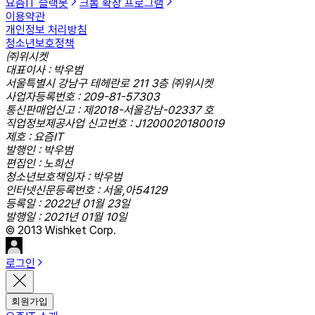
요즘IT 슬랙봇
크롬 확장 프로그램
이용약관
개인정보 처리방침
청소년보호정책
㈜위시켓
대표이사 : 박우범
서울특별시 강남구 테헤란로 211 3층 ㈜위시켓
사업자등록번호 : 209-81-57303
통신판매업신고 : 제2018-서울강남-02337 호
직업정보제공사업 신고번호 : J1200020180019
제호 : 요즘IT
발행인 : 박우범
편집인 : 노희선
청소년보호책임자 : 박우범
인터넷신문등록번호 : 서울,아54129
등록일 : 2022년 01월 23일
발행일 : 2021년 01월 10일
© 2013 Wishket Corp.
로그인
회원가입