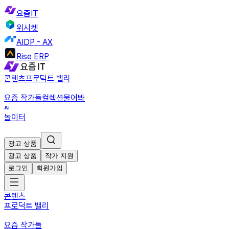
요즘IT
위시켓
AIDP - AX
Rise ERP
콘텐츠
프로덕트 밸리
요즘 작가들
컬렉션
물어봐
놀이터
광고 상품
광고 상품
작가 지원
로그인
회원가입
콘텐츠
프로덕트 밸리
요즘 작가들