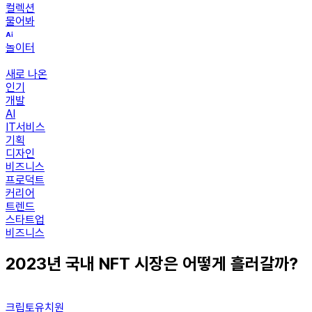
컬렉션
물어봐
놀이터
새로 나온
인기
개발
AI
IT서비스
기획
디자인
비즈니스
프로덕트
커리어
트렌드
스타트업
비즈니스
2023년 국내 NFT 시장은 어떻게 흘러갈까?
크립토유치원