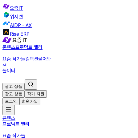
요즘IT
위시켓
AIDP - AX
Rise ERP
콘텐츠
프로덕트 밸리
요즘 작가들
컬렉션
물어봐
놀이터
광고 상품
광고 상품
작가 지원
로그인
회원가입
콘텐츠
프로덕트 밸리
요즘 작가들