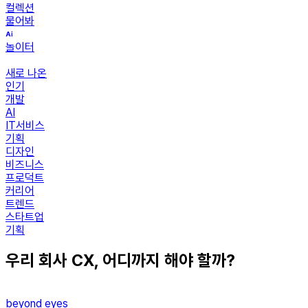
컬렉션
물어봐
놀이터
새로 나온
인기
개발
AI
IT서비스
기획
디자인
비즈니스
프로덕트
커리어
트렌드
스타트업
기획
우리 회사 CX, 어디까지 해야 할까?
beyond eyes