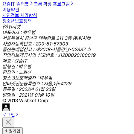
요즘IT 슬랙봇
크롬 확장 프로그램
이용약관
개인정보 처리방침
청소년보호정책
㈜위시켓
대표이사 : 박우범
서울특별시 강남구 테헤란로 211 3층 ㈜위시켓
사업자등록번호 : 209-81-57303
통신판매업신고 : 제2018-서울강남-02337 호
직업정보제공사업 신고번호 : J1200020180019
제호 : 요즘IT
발행인 : 박우범
편집인 : 노희선
청소년보호책임자 : 박우범
인터넷신문등록번호 : 서울,아54129
등록일 : 2022년 01월 23일
발행일 : 2021년 01월 10일
© 2013 Wishket Corp.
로그인
회원가입