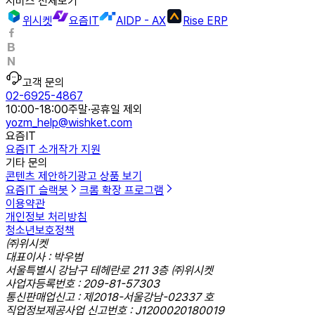
서비스 전체보기
위시켓
요즘IT
AIDP - AX
Rise ERP
고객 문의
02-6925-4867
10:00-18:00
주말·공휴일 제외
yozm_help@wishket.com
요즘IT
요즘IT 소개
작가 지원
기타 문의
콘텐츠 제안하기
광고 상품 보기
요즘IT 슬랙봇
크롬 확장 프로그램
이용약관
개인정보 처리방침
청소년보호정책
㈜위시켓
대표이사 : 박우범
서울특별시 강남구 테헤란로 211 3층 ㈜위시켓
사업자등록번호 : 209-81-57303
통신판매업신고 : 제2018-서울강남-02337 호
직업정보제공사업 신고번호 : J1200020180019