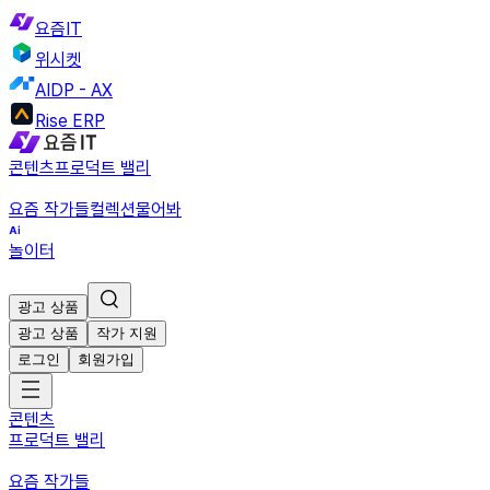
요즘IT
위시켓
AIDP - AX
Rise ERP
콘텐츠
프로덕트 밸리
요즘 작가들
컬렉션
물어봐
놀이터
광고 상품
광고 상품
작가 지원
로그인
회원가입
콘텐츠
프로덕트 밸리
요즘 작가들