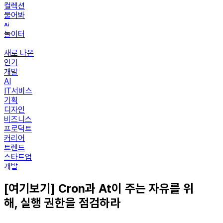
컬렉션
물어봐
놀이터
새로 나온
인기
개발
AI
IT서비스
기획
디자인
비즈니스
프로덕트
커리어
트렌드
스타트업
개발
[여기보기] Cron과 At이 주는 자유를 위
해, 실행 권한을 점검하라