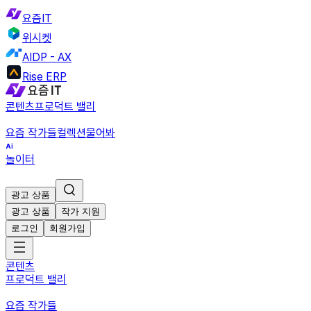
요즘IT
위시켓
AIDP - AX
Rise ERP
콘텐츠
프로덕트 밸리
요즘 작가들
컬렉션
물어봐
놀이터
광고 상품
광고 상품
작가 지원
로그인
회원가입
콘텐츠
프로덕트 밸리
요즘 작가들