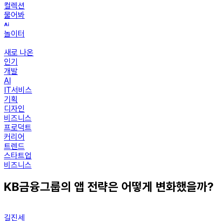
컬렉션
물어봐
놀이터
새로 나온
인기
개발
AI
IT서비스
기획
디자인
비즈니스
프로덕트
커리어
트렌드
스타트업
비즈니스
KB금융그룹의 앱 전략은 어떻게 변화했을까?
길진세