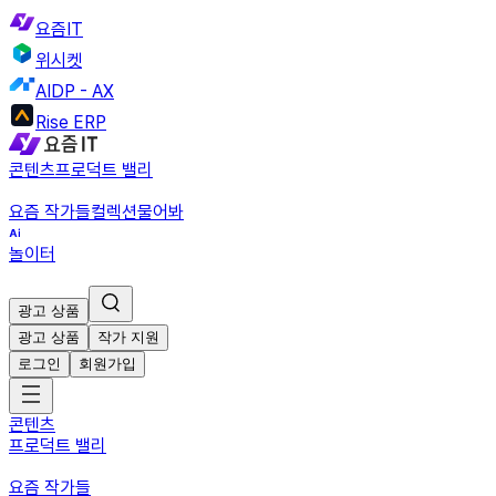
요즘IT
위시켓
AIDP - AX
Rise ERP
콘텐츠
프로덕트 밸리
요즘 작가들
컬렉션
물어봐
놀이터
광고 상품
광고 상품
작가 지원
로그인
회원가입
콘텐츠
프로덕트 밸리
요즘 작가들