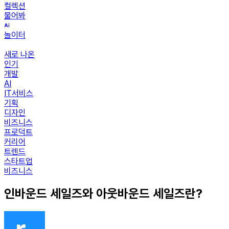
컬렉션
물어봐
놀이터
새로 나온
인기
개발
AI
IT서비스
기획
디자인
비즈니스
프로덕트
커리어
트렌드
스타트업
비즈니스
인바운드 세일즈와 아웃바운드 세일즈란?