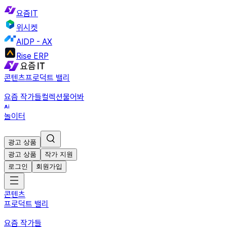
요즘IT
위시켓
AIDP - AX
Rise ERP
콘텐츠
프로덕트 밸리
요즘 작가들
컬렉션
물어봐
놀이터
광고 상품
광고 상품
작가 지원
로그인
회원가입
콘텐츠
프로덕트 밸리
요즘 작가들