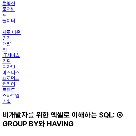
컬렉션
물어봐
놀이터
새로 나온
인기
개발
AI
IT서비스
기획
디자인
비즈니스
프로덕트
커리어
트렌드
스타트업
기획
비개발자를 위한 엑셀로 이해하는 SQL: ④
GROUP BY와 HAVING