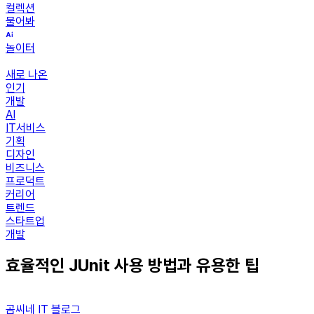
컬렉션
물어봐
놀이터
새로 나온
인기
개발
AI
IT서비스
기획
디자인
비즈니스
프로덕트
커리어
트렌드
스타트업
개발
효율적인 JUnit 사용 방법과 유용한 팁
곰씨네 IT 블로그