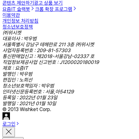
콘텐츠 제안하기
광고 상품 보기
요즘IT 슬랙봇
크롬 확장 프로그램
이용약관
개인정보 처리방침
청소년보호정책
㈜위시켓
대표이사 : 박우범
서울특별시 강남구 테헤란로 211 3층 ㈜위시켓
사업자등록번호 : 209-81-57303
통신판매업신고 : 제2018-서울강남-02337 호
직업정보제공사업 신고번호 : J1200020180019
제호 : 요즘IT
발행인 : 박우범
편집인 : 노희선
청소년보호책임자 : 박우범
인터넷신문등록번호 : 서울,아54129
등록일 : 2022년 01월 23일
발행일 : 2021년 01월 10일
© 2013 Wishket Corp.
로그인