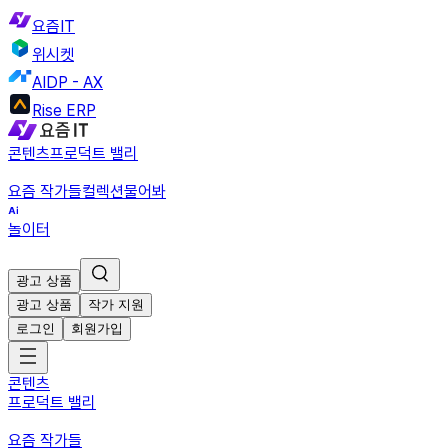
요즘IT
위시켓
AIDP - AX
Rise ERP
콘텐츠
프로덕트 밸리
요즘 작가들
컬렉션
물어봐
놀이터
광고 상품
광고 상품
작가 지원
로그인
회원가입
콘텐츠
프로덕트 밸리
요즘 작가들