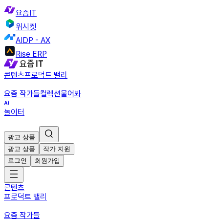
요즘IT
위시켓
AIDP - AX
Rise ERP
콘텐츠
프로덕트 밸리
요즘 작가들
컬렉션
물어봐
놀이터
광고 상품
광고 상품
작가 지원
로그인
회원가입
콘텐츠
프로덕트 밸리
요즘 작가들