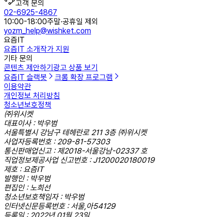
고객 문의
02-6925-4867
10:00-18:00
주말·공휴일 제외
yozm_help@wishket.com
요즘IT
요즘IT 소개
작가 지원
기타 문의
콘텐츠 제안하기
광고 상품 보기
요즘IT 슬랙봇
크롬 확장 프로그램
이용약관
개인정보 처리방침
청소년보호정책
㈜위시켓
대표이사 : 박우범
서울특별시 강남구 테헤란로 211 3층 ㈜위시켓
사업자등록번호 : 209-81-57303
통신판매업신고 : 제2018-서울강남-02337 호
직업정보제공사업 신고번호 : J1200020180019
제호 : 요즘IT
발행인 : 박우범
편집인 : 노희선
청소년보호책임자 : 박우범
인터넷신문등록번호 : 서울,아54129
등록일 : 2022년 01월 23일