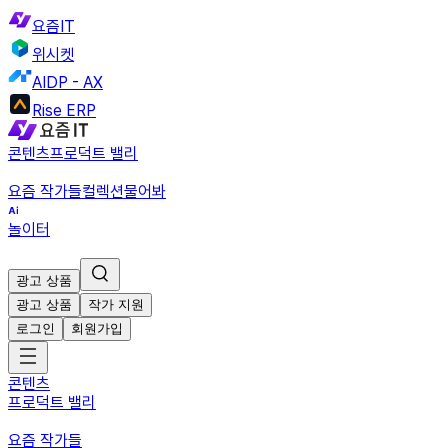
요즘IT
위시켓
AIDP - AX
Rise ERP
콘텐츠
프로덕트 밸리
요즘 작가들
컬렉션
물어봐
놀이터
광고 상품
광고 상품
작가 지원
로그인
회원가입
콘텐츠
프로덕트 밸리
요즘 작가들