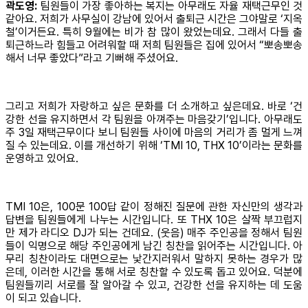
곽도영:
팀원들이 가장 좋아하는 복지는 아무래도 자율 재택근무인 것
같아요. 저희가 사무실이 강남에 있어서 출퇴근 시간은 그야말로 ‘지옥
철’이거든요. 특히 9월에는 비가 참 많이 왔었는데요. 그래서 다들 출
퇴근하느라 힘들고 어려워할 때 저희 팀원들은 집에 있어서 “뽀송뽀송
해서 너무 좋았다”라고 기뻐해 주셨어요.
그리고 저희가 자랑하고 싶은 문화를 더 소개하고 싶은데요. 바로 ‘건
강한 선을 유지하면서 각 팀원을 아껴주는 마음갖기’입니다. 아무래도
주 3일 재택근무이다 보니 팀원들 사이에 마음의 거리가 좀 멀게 느껴
질 수 있는데요. 이를 개선하기 위해 ‘TMI 10, THX 10’이라는 문화를
운영하고 있어요.
TMI 10은, 100문 100답 같이 정해진 질문에 관한 자신만의 생각과
답변을 팀원들에게 나누는 시간입니다. 또 THX 10은 살짝 부끄럽지
만 제가 라디오 DJ가 되는 건데요. (웃음) 매주 주인공을 정해서 팀원
들이 익명으로 해당 주인공에게 남긴 칭찬을 읽어주는 시간입니다. 아
무리 칭찬이라도 대면으로는 낯간지러워서 말하지 못하는 경우가 많
은데, 이러한 시간을 통해 서로 칭찬할 수 있도록 돕고 있어요. 덕분에
팀원들끼리 서로를 잘 알아갈 수 있고, 건강한 선을 유지하는 데 도움
이 되고 있습니다.