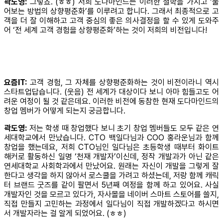
곽도영:
그렇죠. (ㅎㅎ) 저희 도다마인드는 이러한 철학을 가지고 ‘물
어보는 방법의 상향평준화’를 이루려고 합니다. 그래서 최종적으로 고
객을 더 잘 이해하고 고객 중심의 좋은 의사결정을 할 수 있게 도와주
어 ‘전 세계 고객 경험을 상향평준화’하는 것이 저희의 비전입니다!
요즘IT:
고객 경험, 그 자체를 상향평준화하는 것이 비전이라니 역시
스타트업답습니다. (웃음) 전 세계가 대상이다 보니 아마 힘들고도 어
려운 여정이 될 것 같은데요. 이러한 비전에 동참한 현재 도다마인드의
창업 멤버가 어떻게 되는지 궁금합니다.
곽도영:
저는 학생 때 창업했다 보니 초기 창업 멤버들도 모두 같은 연
세대학교에서 만났습니다. CTO 백일다님과 COO 홍라운님과 함께
창업을 했는데요, 저희 CTO님인 일다님은 초등학생 때부터 화이트
해커로 활동하신 일명 ‘천재 개발자’이신데, 정작 개발과가 아닌 같은
연세대학교 사회학과에서 만났어요. 원래는 자신이 개발을 그렇게 잘
한다고 생각을 하지 않아서 로스쿨을 가려고 하셨는데, 저랑 함께 캐릭
터 브랜드 굿즈를 같이 팔면서 5년째 여정을 함께 하고 있어요. 사실
개발자인 것을 모르고 있다가, 자사몰을 네이버 스마트 스토어를 쓸지,
직접 만들지 고민하는 과정에서 일다님이 직접 개발하겠다고 하시면
서 개발자라는 걸 알게 되었어요. (ㅎㅎ)