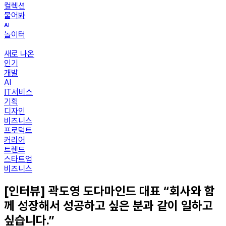
컬렉션
물어봐
놀이터
새로 나온
인기
개발
AI
IT서비스
기획
디자인
비즈니스
프로덕트
커리어
트렌드
스타트업
비즈니스
[인터뷰] 곽도영 도다마인드 대표 “회사와 함
께 성장해서 성공하고 싶은 분과 같이 일하고
싶습니다.”