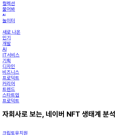
컬렉션
물어봐
놀이터
새로 나온
인기
개발
AI
IT서비스
기획
디자인
비즈니스
프로덕트
커리어
트렌드
스타트업
프로덕트
자회사로 보는, 네이버 NFT 생태계 분석
크립토유치원