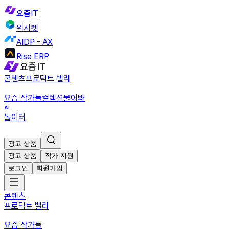
요즘IT
위시켓
AIDP - AX
Rise ERP
콘텐츠
프로덕트 밸리
요즘 작가들
컬렉션
물어봐
놀이터
광고 상품
광고 상품
작가 지원
로그인
회원가입
콘텐츠
프로덕트 밸리
요즘 작가들