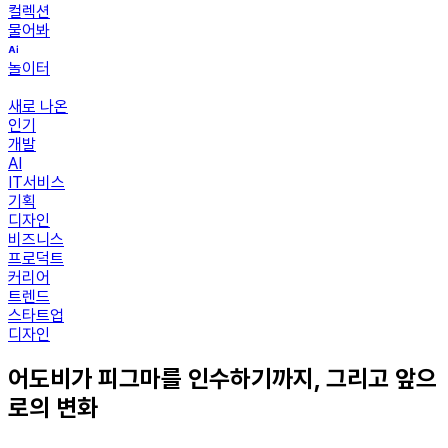
컬렉션
물어봐
놀이터
새로 나온
인기
개발
AI
IT서비스
기획
디자인
비즈니스
프로덕트
커리어
트렌드
스타트업
디자인
어도비가 피그마를 인수하기까지, 그리고 앞으
로의 변화