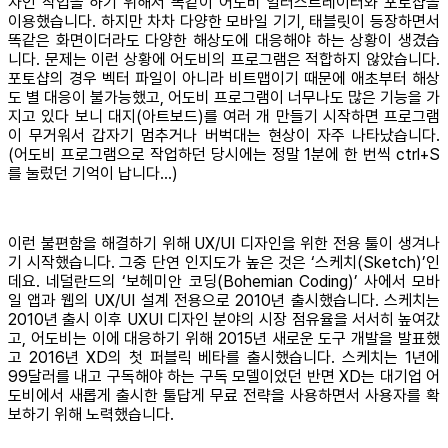
자인 작업을 하기 위해서 똑같이 어도비 일러스트레이터와 포토샵을
이용했습니다. 하지만 차차 다양한 모바일 기기, 태블릿이 등장하면서
똑같은 화면이더라도 다양한 해상도에 대응해야 하는 상황이 생겼습
니다. 문제는 이런 상황에 어도비의 프로그램은 적합하지 않았습니다.
포토샵의 경우 벡터 파일이 아니라 비트맵이기 때문에 애초부터 해상
도 별 대응이 불가능했고, 어도비 프로그램이 너무나도 많은 기능을 가
지고 있다 보니 대지(아트보드)를 여러 개 만들기 시작하면 프로그램
이 무거워서 갑자기 멈추거나 버벅대는 현상이 자주 나타났습니다.
(어도비 프로그램으로 작업하던 당시에는 정말 1분에 한 번씩 ctrl+S
를 눌렀던 기억이 납니다…)
이런 불편함을 해결하기 위해 UX/UI 디자인을 위한 전용 툴이 생겨나
기 시작했습니다. 그중 단연 인지도가 높은 것은 ‘스케치(Sketch)’인
데요. 네덜란드의 ‘보헤미안 코딩(Bohemian Coding)’ 사에서 모바
일 앱과 웹의 UX/UI 설계 전용으로 2010년 출시했습니다. 스케치는
2010년 출시 이후 UXUI 디자인 분야의 시장 점유율을 서서히 높여갔
고, 어도비는 이에 대응하기 위해 2015년 새로운 도구 개발을 발표했
고 2016년 XD의 첫 퍼블릭 베타를 출시했습니다. 스케치는 1년에
99달러를 내고 구독해야 하는 구독 모델이었던 반면 XD는 대기업 어
도비에서 새롭게 출시한 툴답게 무료 전략을 사용하면서 사용자를 확
보하기 위해 노력했습니다.