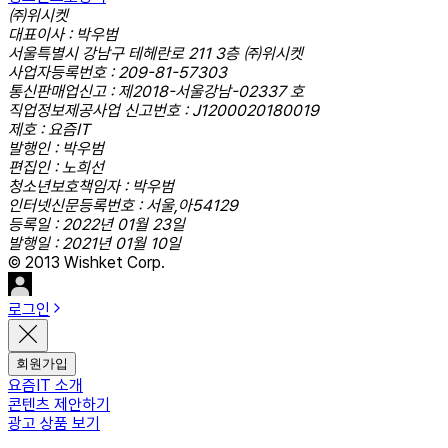
㈜위시켓
대표이사 : 박우범
서울특별시 강남구 테헤란로 211 3층 ㈜위시켓
사업자등록번호 : 209-81-57303
통신판매업신고 : 제2018-서울강남-02337 호
직업정보제공사업 신고번호 : J1200020180019
제호 : 요즘IT
발행인 : 박우범
편집인 : 노희선
청소년보호책임자 : 박우범
인터넷신문등록번호 : 서울,아54129
등록일 : 2022년 01월 23일
발행일 : 2021년 01월 10일
© 2013 Wishket Corp.
로그인
회원가입
요즘IT 소개
콘텐츠 제안하기
광고 상품 보기