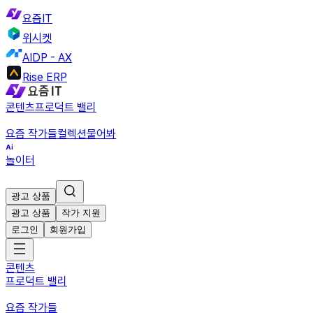
요즘IT
위시켓
AIDP - AX
Rise ERP
콘텐츠
프로덕트 밸리
요즘 작가들
컬렉션
물어봐
놀이터
광고 상품
광고 상품
작가 지원
로그인
회원가입
콘텐츠
프로덕트 밸리
요즘 작가들