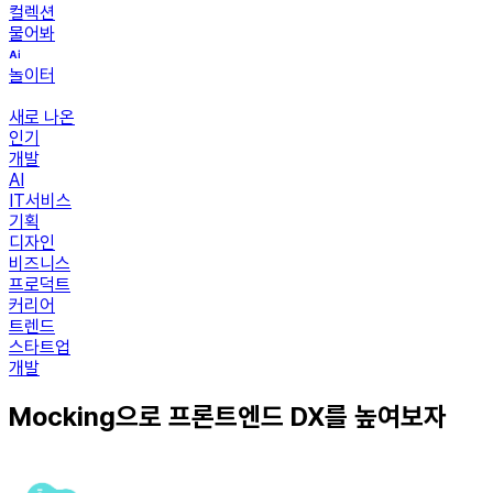
컬렉션
물어봐
놀이터
새로 나온
인기
개발
AI
IT서비스
기획
디자인
비즈니스
프로덕트
커리어
트렌드
스타트업
개발
Mocking으로 프론트엔드 DX를 높여보자