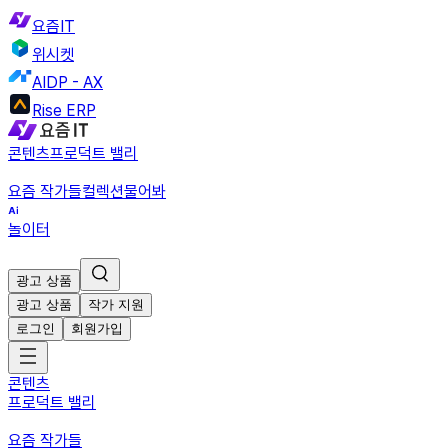
요즘IT
위시켓
AIDP - AX
Rise ERP
콘텐츠
프로덕트 밸리
요즘 작가들
컬렉션
물어봐
놀이터
광고 상품
광고 상품
작가 지원
로그인
회원가입
콘텐츠
프로덕트 밸리
요즘 작가들