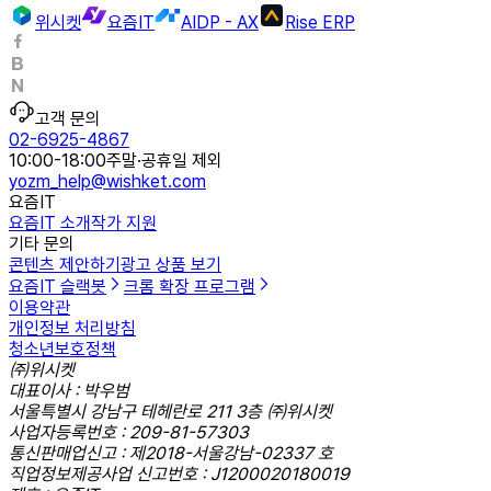
위시켓
요즘IT
AIDP - AX
Rise ERP
고객 문의
02-6925-4867
10:00-18:00
주말·공휴일 제외
yozm_help@wishket.com
요즘IT
요즘IT 소개
작가 지원
기타 문의
콘텐츠 제안하기
광고 상품 보기
요즘IT 슬랙봇
크롬 확장 프로그램
이용약관
개인정보 처리방침
청소년보호정책
㈜위시켓
대표이사 : 박우범
서울특별시 강남구 테헤란로 211 3층 ㈜위시켓
사업자등록번호 : 209-81-57303
통신판매업신고 : 제2018-서울강남-02337 호
직업정보제공사업 신고번호 : J1200020180019