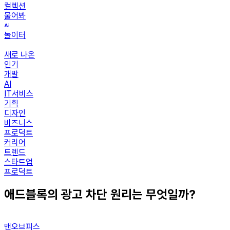
컬렉션
물어봐
놀이터
새로 나온
인기
개발
AI
IT서비스
기획
디자인
비즈니스
프로덕트
커리어
트렌드
스타트업
프로덕트
애드블록의 광고 차단 원리는 무엇일까?
맨오브피스