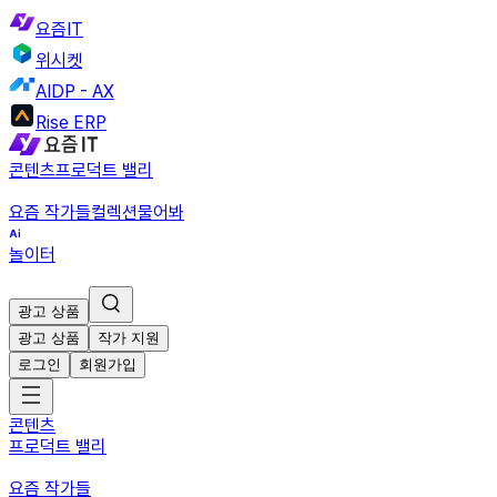
요즘IT
위시켓
AIDP - AX
Rise ERP
콘텐츠
프로덕트 밸리
요즘 작가들
컬렉션
물어봐
놀이터
광고 상품
광고 상품
작가 지원
로그인
회원가입
콘텐츠
프로덕트 밸리
요즘 작가들