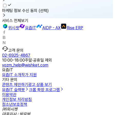
마케팅 정보 수신 동의
(선택)
서비스 전체보기
위시켓
요즘IT
AIDP - AX
Rise ERP
고객 문의
02-6925-4867
10:00-18:00
주말·공휴일 제외
yozm_help@wishket.com
요즘IT
요즘IT 소개
작가 지원
기타 문의
콘텐츠 제안하기
광고 상품 보기
요즘IT 슬랙봇
크롬 확장 프로그램
이용약관
개인정보 처리방침
청소년보호정책
㈜위시켓
대표이사 : 박우범