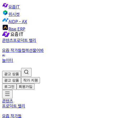
요즘IT
위시켓
AIDP - AX
Rise ERP
콘텐츠
프로덕트 밸리
요즘 작가들
컬렉션
물어봐
놀이터
광고 상품
광고 상품
작가 지원
로그인
회원가입
콘텐츠
프로덕트 밸리
요즘 작가들