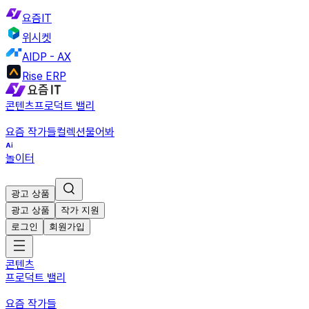
요즘IT
위시켓
AIDP - AX
Rise ERP
콘텐츠
프로덕트 밸리
요즘 작가들
컬렉션
물어봐
놀이터
광고 상품
광고 상품
작가 지원
로그인
회원가입
콘텐츠
프로덕트 밸리
요즘 작가들