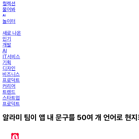
컬렉션
물어봐
놀이터
새로 나온
인기
개발
AI
IT서비스
기획
디자인
비즈니스
프로덕트
커리어
트렌드
스타트업
프로덕트
알라미 팀이 앱 내 문구를 50여 개 언어로 현