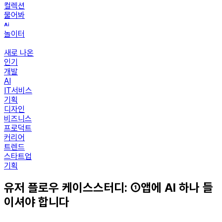
컬렉션
물어봐
놀이터
새로 나온
인기
개발
AI
IT서비스
기획
디자인
비즈니스
프로덕트
커리어
트렌드
스타트업
기획
유저 플로우 케이스스터디: ①앱에 AI 하나 들
이셔야 합니다