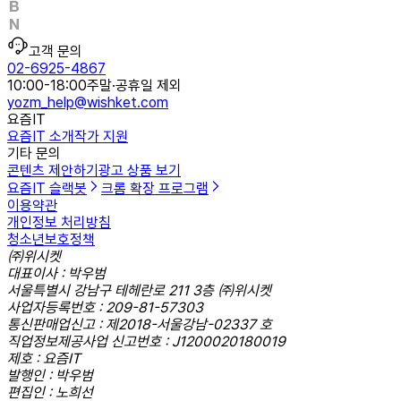
고객 문의
02-6925-4867
10:00-18:00
주말·공휴일 제외
yozm_help@wishket.com
요즘IT
요즘IT 소개
작가 지원
기타 문의
콘텐츠 제안하기
광고 상품 보기
요즘IT 슬랙봇
크롬 확장 프로그램
이용약관
개인정보 처리방침
청소년보호정책
㈜위시켓
대표이사 : 박우범
서울특별시 강남구 테헤란로 211 3층 ㈜위시켓
사업자등록번호 : 209-81-57303
통신판매업신고 : 제2018-서울강남-02337 호
직업정보제공사업 신고번호 : J1200020180019
제호 : 요즘IT
발행인 : 박우범
편집인 : 노희선