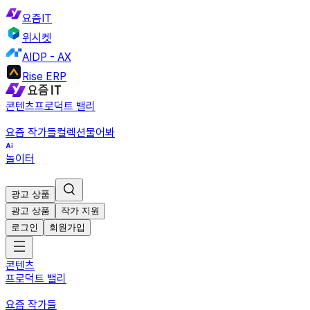
요즘IT
위시켓
AIDP - AX
Rise ERP
콘텐츠
프로덕트 밸리
요즘 작가들
컬렉션
물어봐
놀이터
광고 상품
광고 상품
작가 지원
로그인
회원가입
콘텐츠
프로덕트 밸리
요즘 작가들